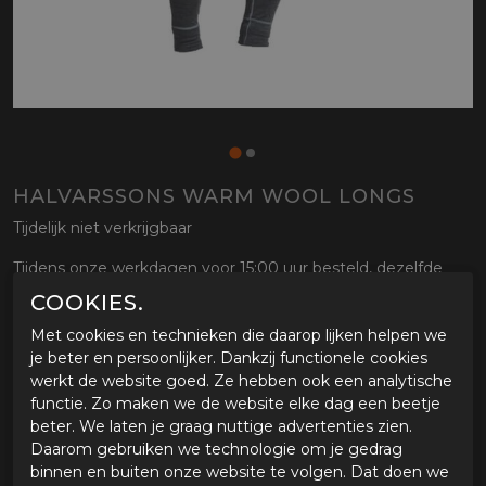
HALVARSSONS WARM WOOL LONGS
Tijdelijk niet verkrijgbaar
Tijdens onze werkdagen voor 15:00 uur besteld, dezelfde
dag verstuurd.
COOKIES.
Met cookies en technieken die daarop lijken helpen we
OMSCHRIJVING HALVARSSONS WARM WOOL
je beter en persoonlijker. Dankzij functionele cookies
LONGS
werkt de website goed. Ze hebben ook een analytische
functie. Zo maken we de website elke dag een beetje
OUT-Gear (outgoing)
beter. We laten je graag nuttige advertenties zien.
Daarom gebruiken we technologie om je gedrag
GERELATEERDE PRODUCTEN
binnen en buiten onze website te volgen. Dat doen we