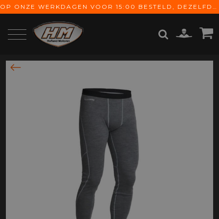
OP ONZE WERKDAGEN VOOR 15:00 BESTELD, DEZELFDE DAG VERZONDEN! GRATIS VERZENDING VANAF € 65,-
ZOEKEN