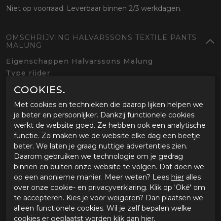
Niet op voorraad. Leverbaar binnen 2/3 werkdagen.
OMSCHRIJVING HALVARSSONS TEXTILE PANTS
MALUNG
Eigenschappen Halvarssons Malung
Type rijder
Multifunctionele motorbroek
COOKIES.
Geschikt voor de adventure/off-road rijder
Met cookies en technieken die daarop lijken helpen we
CE gecertificeerd tot klasse AA
je beter en persoonlijker. Dankzij functionele cookies
Buitenlaag en protectie
werkt de website goed. Ze hebben ook een analytische
functie. Zo maken we de website elke dag een beetje
Uitneembaar Dryway+ 2.0 membraan, Outlast
beter. We laten je graag nuttige advertenties zien.
temperatuur regulerende voering
Daarom gebruiken we technologie om je gedrag
DWR waterafstotend behandeld
binnen en buiten onze website te volgen. Dat doen we
High-Art verstevigingsmateriaal op de heupen en
op een anonieme manier. Meer weten? Lees
hier
alles
knieën
over onze cookie- en privacyverklaring. Klik op 'Oké' om
Verstelbare CE level 2 heup en knieprotectoren
te accepteren. Kies je voor
weigeren
? Dan plaatsen we
Stretchdelen in de achterkant en op de knieën
alleen functionele cookies. Wil je zelf bepalen welke
Ventilatie
cookies er geplaatst worden klik dan
hier
.