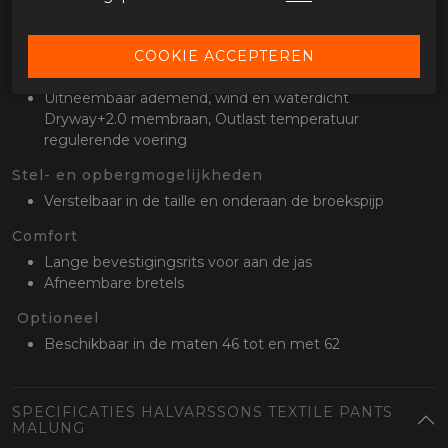
Ventilatieopeningen aan de voor en achterkant van de
bovenbenen
Waterdicht en binnenvoering
Uitneembaar ademend, wind en waterdicht
Dryway+2.0 membraan, Outlast temperatuur
regulerende voering
Stel- en opbergmogelijkheden
Verstelbaar in de taille en onderaan de broekspijp
Comfort
Lange bevestigingsrits voor aan de jas
Afneembare bretels
Optioneel
Beschikbaar in de maten 46 tot en met 62
SPECIFICATIES HALVARSSONS TEXTILE PANTS
MALUNG