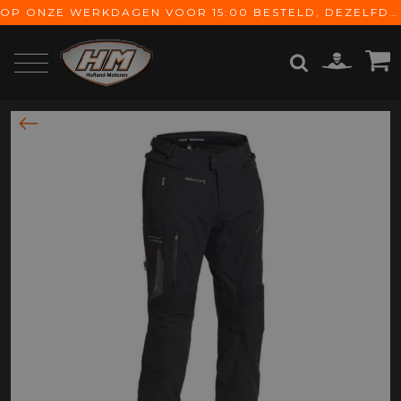
OP ONZE WERKDAGEN VOOR 15:00 BESTELD, DEZELFDE DAG VERZONDEN! GRATIS VERZENDING VANAF € 65,-
ZOEKEN