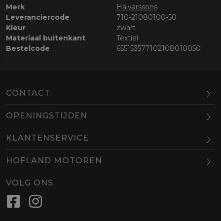
Merk
Halvarssons
Leveranciercode
710-21080100-50
Kleur
zwart
Materiaal buitenkant
Textiel
Bestelcode
655153577102108010050
CONTACT
OPENINGSTIJDEN
Maandag
Gesloten
KLANTENSERVICE
Dinsdag
10.00-18.00
HOFLAND MOTOREN
Woensdag
10.00-18.00
BEL
EMAIL
Donderdag
10.00-18.00
VOLG ONS
Vrijdag
10.00-18.00
Zaterdag
09.00-16.00