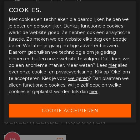
CE gecertificeerd tot klasse AA
COOKIES.
Buitenlaag en protectie
Met cookies en technieken die daarop lijken helpen we
Vintage geitenleder
je beter en persoonlijker. Dankzij functionele cookies
Verstevigend High-Art op de schouders en ellebogen
werkt de website goed. Ze hebben ook een analytische
Verstelbare CE level 2 schouder- en
functie. Zo maken we de website elke dag een beetje
elleboogprotectoren
beter. We laten je graag nuttige advertenties zien.
Drievoudige naden op blootgestelde delen
Daarom gebruiken we technologie om je gedrag
Comfort
binnen en buiten onze website te volgen. Dat doen we
op een anonieme manier. Meer weten? Lees
hier
alles
Lange bevestigingsrits voor aan de broek
over onze cookie- en privacyverklaring. Klik op 'Oké' om
Rits op de rug voor ventilatie
te accepteren. Kies je voor
weigeren
? Dan plaatsen we
Optioneel
alleen functionele cookies. Wil je zelf bepalen welke
cookies er geplaatst worden klik dan
hier
.
Voorbereid op rug en borstprotector
Beschikbaar in de maten 48 tot en met 58
GERELATEERDE PRODUCTEN
-39%