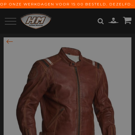
OP ONZE WERKDAGEN VOOR 15:00 BESTELD, DEZELFDE DAG VERZONDEN! GRATIS VERZENDING VANAF € 65,-
ZOEKEN