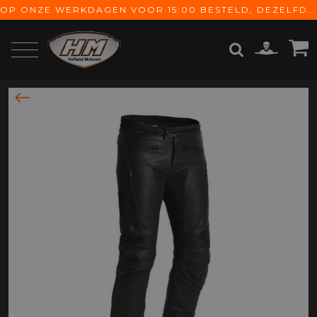
OP ONZE WERKDAGEN VOOR 15:00 BESTELD, DEZELFDE DAG VERZONDEN! GRATIS VERZENDING VANAF € 65,-
ZOEKEN