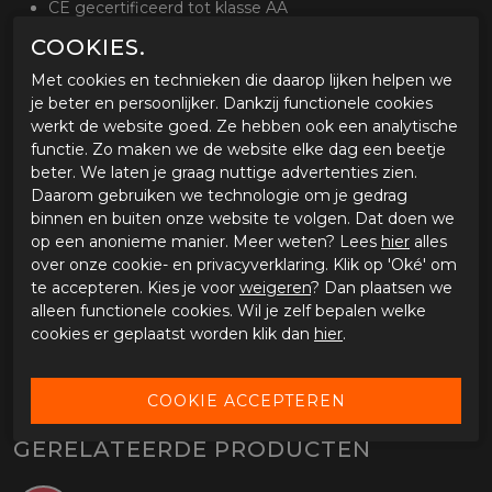
CE gecertificeerd tot klasse AA
COOKIES.
Buitenlaag en protectie
Geitenlederen motorbroek
Met cookies en technieken die daarop lijken helpen we
Waterdicht dankzij het Dryway+ membraan
je beter en persoonlijker. Dankzij functionele cookies
Verstevigend High-Art op de heupen en knieën
werkt de website goed. Ze hebben ook een analytische
Verstelbare CE level 1 protectoren op de heupen en
functie. Zo maken we de website elke dag een beetje
knieën
beter. We laten je graag nuttige advertenties zien.
Drievoudige naden op blootgestelde delen
Daarom gebruiken we technologie om je gedrag
binnen en buiten onze website te volgen. Dat doen we
Comfort
op een anonieme manier. Meer weten? Lees
hier
alles
Lange bevestigingsrits voor aan de jas
over onze cookie- en privacyverklaring. Klik op 'Oké' om
Stretchpanelen voor extra comfort
te accepteren. Kies je voor
weigeren
? Dan plaatsen we
Afneembare bretels
alleen functionele cookies. Wil je zelf bepalen welke
cookies er geplaatst worden klik dan
hier
.
Optioneel
Beschikbaar in de maten 48 tot en met 62
GERELATEERDE PRODUCTEN