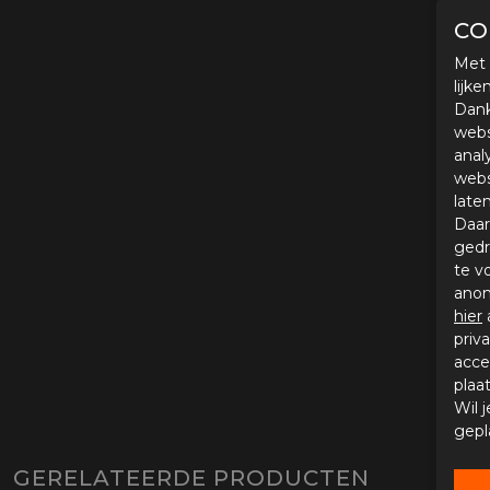
CO
Met 
lijk
Dank
webs
anal
webs
late
Daar
gedr
te v
anon
hier
priv
acce
plaa
Wil 
gepl
GERELATEERDE PRODUCTEN