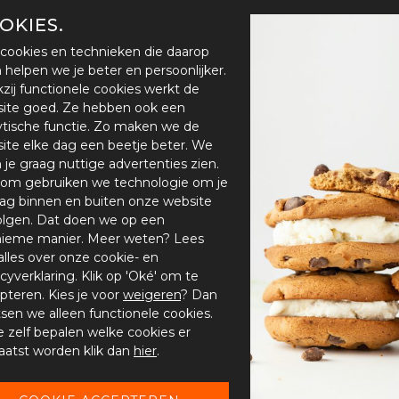
OKIES.
cookies en technieken die daarop
en helpen we je beter en persoonlijker.
zij functionele cookies werkt de
ite goed. Ze hebben ook een
ytische functie. Zo maken we de
ite elke dag een beetje beter. We
n je graag nuttige advertenties zien.
om gebruiken we technologie om je
ag binnen en buiten onze website
olgen. Dat doen we op een
ieme manier. Meer weten? Lees
alles over onze cookie- en
acyverklaring. Klik op 'Oké' om te
pteren. Kies je voor
weigeren
? Dan
tsen we alleen functionele cookies.
je zelf bepalen welke cookies er
aatst worden klik dan
hier
.