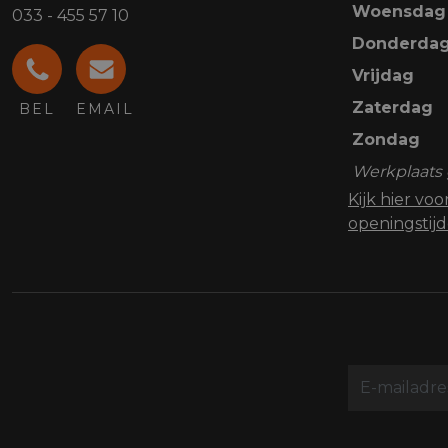
Woensdag
033 - 455 57 10
Donderda
Vrijdag
Zaterdag
BEL
EMAIL
Zondag
Werkplaats 
Kijk hier vo
openingstij