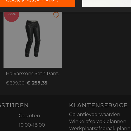
-35%
Halvarssons Seth Pants Lady
€ 259,35
€ 399,00
STIJDEN
KLANTENSERVICE
Garantievoorwaarden
Gesloten
Winkelafspraak plannen
10.00-18.00
Werkplaatsafspraak plan