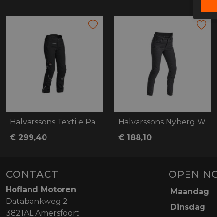
Halvarssons Textile Pants Wish
Halvarssons Nyberg Woman
€ 299,40
€ 188,10
CONTACT
OPENING
Hofland Motoren
Maandag
Databankweg 2
Dinsdag
3821AL Amersfoort