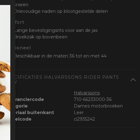
knieën
Drievoudige naden op blootgestelde delen
Comfort
Lange bevestigingsrits voor aan de jas
Broekzak op bovenbeen
Optioneel
Beschikbaar in de maten 36 tot en met 44
SPECIFICATIES HALVARSSONS RIDER PANTS
LADY
Merk
Halvarssons
Leveranciercode
710-66233000-36
Categorie
Dames motorbroeken
Materiaal buitenkant
Leer
Bestelcode
ci2935242