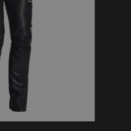
handschoenen
Sl
All-Season
Te
handschoenen
Verwarmde
handschoenen