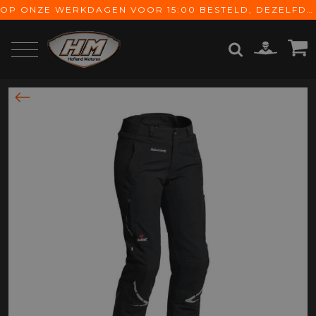
OP ONZE WERKDAGEN VOOR 15:00 BESTELD, DEZELFDE DAG VERZONDEN! GRATIS VERZENDING VANAF € 65,-
ZOEKEN