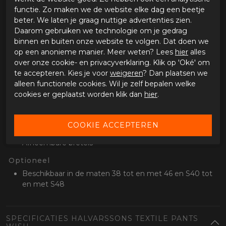
Ventilatie
functie. Zo maken we de website elke dag een beetje
Ventilatieopeningen op de benen
beter. We laten je graag nuttige advertenties zien.
Daarom gebruiken we technologie om je gedrag
Waterdicht en binnenvoering
binnen en buiten onze website te volgen. Dat doen we
Ademend, wind en waterdicht Dryway+2.0 membraan
op een anonieme manier. Meer weten? Lees
hier
alles
Uitneembare Outlast temperatuur regulerende voering
over onze cookie- en privacyverklaring. Klik op 'Oké' om
met Thinsulate
te accepteren. Kies je voor
weigeren
? Dan plaatsen we
alleen functionele cookies. Wil je zelf bepalen welke
Stel- en opbergmogelijkheden
cookies er geplaatst worden klik dan
hier
.
Verstelbaar in de taille en onderaan de broekspijp
Comfort
Lange bevestigingsrits voor aan de jas
Afneembare bretels
Optioneel
Beschikbaar in de maten 38 tot en met 46 en S40 tot
en met S48
SPECIFICATIES HALVARSSONS TEXTILE PANTS