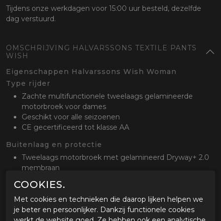
Tijdens onze werkdagen voor 15:00 uur besteld, dezelfde
dag verstuurd.
OMSCHRIJVING HALVARSSONS TEXTILE PANTS
WISH
Eigenschappen Halvarssons Wish Woman
Type rijder
Zachte multifunctionele tweelaags gelamineerde
motorbroek voor dames
Geschikt voor alle seizoenen
CE gecertificeerd tot klasse AA
Buitenlaag en protectie
Tweelaags motorbroek met gelamineerd Dryway+ 2.0
membraan
Waterafstotend behandeld met Teflon
COOKIES.
High-Art verstevigingsmateriaal op de heupen en
knieën
Met cookies en technieken die daarop lijken helpen we
Verstelbare CE level 2 heup en knieprotectoren
je beter en persoonlijker. Dankzij functionele cookies
werkt de website goed. Ze hebben ook een analytische