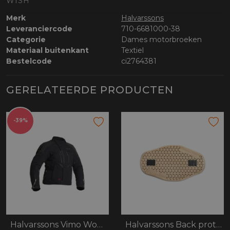
WISH
Merk
Halvarssons
Leveranciercode
710-6681000-38
Categorie
Dames motorbroeken
Materiaal buitenkant
Textiel
Bestelcode
ci2764381
GERELATEERDE PRODUCTEN
-39%
Halvarssons Vimo Woman
Halvarssons Back protector Melbyn