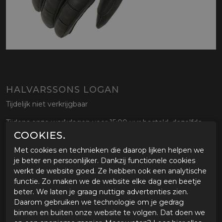
HALVARSSONS LOGAN
Tijdelijk niet verkrijgbaar
Tijdens onze werkdagen voor 15:00 uur besteld, dezelfde
dag verstuurd.
COOKIES.
Met cookies en technieken die daarop lijken helpen we
je beter en persoonlijker. Dankzij functionele cookies
OMSCHRIJVING HALVARSSONS LOGAN
werkt de website goed. Ze hebben ook een analytische
OUT-Gear (Outgoing)
functie. Zo maken we de website elke dag een beetje
beter. We laten je graag nuttige advertenties zien.
Daarom gebruiken we technologie om je gedrag
GERELATEERDE PRODUCTEN
binnen en buiten onze website te volgen. Dat doen we