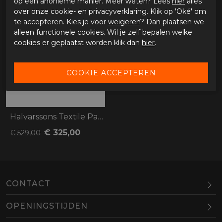
op een anonieme manier. Meer weten? Lees
hier
alles
over onze cookie- en privacyverklaring. Klik op 'Oké' om
-39%
te accepteren. Kies je voor
weigeren
? Dan plaatsen we
alleen functionele cookies. Wil je zelf bepalen welke
cookies er geplaatst worden klik dan
hier
.
Halvarssons Textile Pants Malung
€ 325,00
€ 529,00
CONTACT
OPENINGSTIJDEN