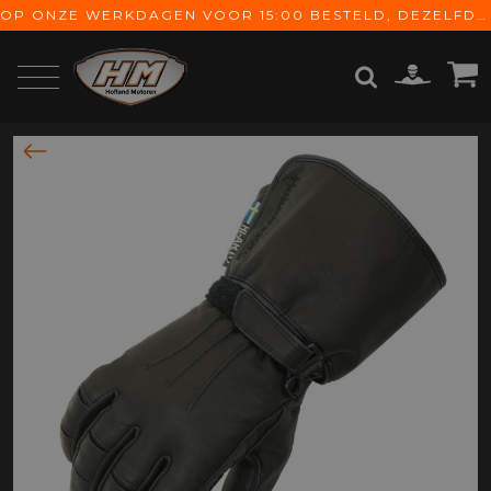
OP ONZE WERKDAGEN VOOR 15:00 BESTELD, DEZELFDE DAG VERZONDEN! GRATIS VERZENDING VANAF € 65,-
ZOEKEN