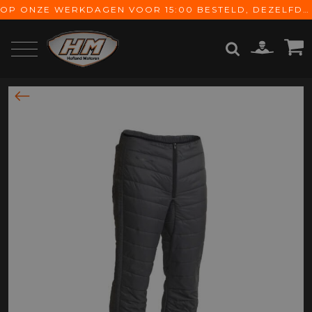
OP ONZE WERKDAGEN VOOR 15:00 BESTELD, DEZELFDE DAG VERZONDEN! GRATIS VERZENDING VANAF € 65,-
ZOEKEN