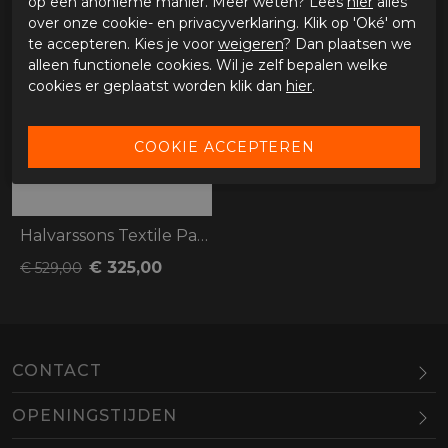
op een anonieme manier. Meer weten? Lees
hier
alles
over onze cookie- en privacyverklaring. Klik op 'Oké' om
-39%
te accepteren. Kies je voor
weigeren
? Dan plaatsen we
alleen functionele cookies. Wil je zelf bepalen welke
cookies er geplaatst worden klik dan
hier
.
Halvarssons Textile Pants Malung
€ 325,00
€ 529,00
CONTACT
OPENINGSTIJDEN