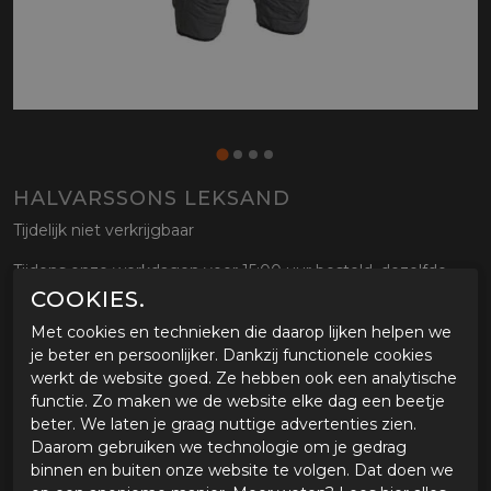
HALVARSSONS LEKSAND
Tijdelijk niet verkrijgbaar
Tijdens onze werkdagen voor 15:00 uur besteld, dezelfde
dag verstuurd.
COOKIES.
Met cookies en technieken die daarop lijken helpen we
je beter en persoonlijker. Dankzij functionele cookies
OMSCHRIJVING HALVARSSONS LEKSAND
werkt de website goed. Ze hebben ook een analytische
Halvarssons Leksand
functie. Zo maken we de website elke dag een beetje
beter. We laten je graag nuttige advertenties zien.
Daarom gebruiken we technologie om je gedrag
GERELATEERDE PRODUCTEN
binnen en buiten onze website te volgen. Dat doen we