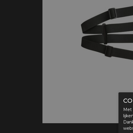
Protectie
Airbags
CO
Met 
lijk
Dank
webs