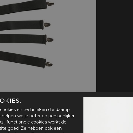
handschoenen
Sl
All-Season
Te
handschoenen
Verwarmde
handschoenen
OKIES.
cookies en technieken die daarop
en helpen we je beter en persoonlijker.
zij functionele cookies werkt de
ite goed. Ze hebben ook een