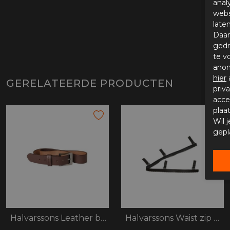
anal
webs
late
Daar
gedr
te v
anon
hier
GERELATEERDE PRODUCTEN
priv
acce
plaa
Wil 
gepl
Halvarssons Leather belt
Halvarssons Waist zip V2