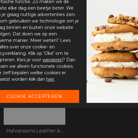
ytische functie. Zo maken we de
ite elke dag een beetje beter. We
n je graag nuttige advertenties zien.
om gebruiken we technologie om je
ag binnen en buiten onze website
olgen. Dat doen we op een
ieme manier. Meer weten? Lees
alles over onze cookie- en
acyverklaring. Klik op 'Oké' om te
pteren. Kies je voor
weigeren
? Dan
tsen we alleen functionele cookies.
je zelf bepalen welke cookies er
aatst worden klik dan
hier
.
Halvarssons Leather belt Black S