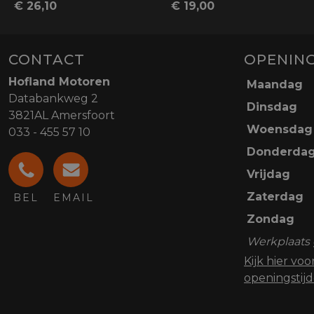
€ 26,10
€ 19,00
CONTACT
OPENING
Hofland Motoren
Maandag
Databankweg 2
Dinsdag
3821AL Amersfoort
Woensdag
033 - 455 57 10
Donderda
Vrijdag
Zaterdag
BEL
EMAIL
Zondag
Werkplaats 
Kijk hier vo
openingstij