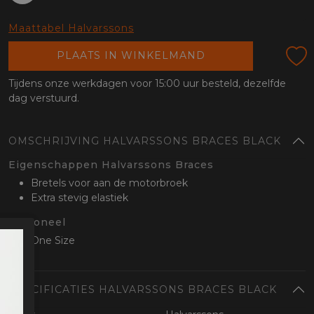
oten
lefoon
Maattabel Halvarssons
PLAATS IN WINKELMAND
Tijdens onze werkdagen voor 15:00 uur besteld, dezelfde
dag verstuurd.
OMSCHRIJVING HALVARSSONS BRACES BLACK
Eigenschappen Halvarssons Braces
Bretels voor aan de motorbroek
Extra stevig elastiek
Optioneel
One Size
SPECIFICATIES HALVARSSONS BRACES BLACK