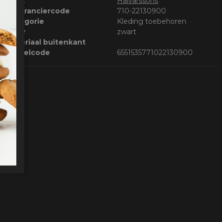
Merk
Halvarssons
Leveranciercode
710-22130900
Categorie
Kleding toebehoren
Kleur
zwart
Materiaal buitenkant
Bestelcode
6551535771022130900