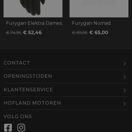
Furygan Elektra Dames
Furygan Nomad
€ 52,46
€ 65,00
€ 74,95
€ 99,95
CONTACT
OPENINGSTIJDEN
Maandag
Gesloten
KLANTENSERVICE
Dinsdag
10.00-18.00
HOFLAND MOTOREN
Woensdag
10.00-18.00
BEL
EMAIL
Donderdag
10.00-18.00
VOLG ONS
Vrijdag
10.00-18.00