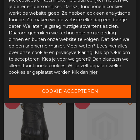
Met cookies en technieken die daarop lijken helpen we
Eigenschappen
je beter en persoonlijker. Dankzij functionele cookies
werkt de website goed. Ze hebben ook een analytische
Geitenleder
functie. Zo maken we de website elke dag een beetje
D30 versteviging op het handpalmgebied
beter. We laten je graag nuttige advertenties zien.
Ergonomische gevormde knokkelbescherming
Daarom gebruiken we technologie om je gedrag
Ritssluiting aan het eind
binnen en buiten onze website te volgen. Dat doen we
Verstelbaar op de pols
op een anonieme manier. Meer weten? Lees
hier
alles
Optioneel
over onze cookie- en privacyverklaring. Klik op 'Oké' om
te accepteren. Kies je voor
weigeren
? Dan plaatsen we
Beschikbaar in de maten XS t/m XL
alleen functionele cookies. Wil je zelf bepalen welke
cookies er geplaatst worden klik dan
hier
.
GERELATEERDE PRODUCTEN
-30%
-35%