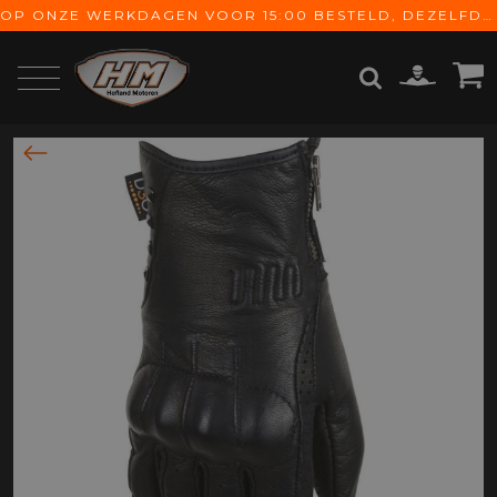
OP ONZE WERKDAGEN VOOR 15:00 BESTELD, DEZELFDE DAG VERZONDEN! GRATIS VERZENDING VANAF € 65,-
ZOEKEN