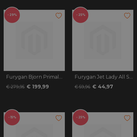
- 29%
- 25%
Furygan Bjorn Primaloft
Furygan Jet Lady All Season
€ 199,99
€ 44,97
€ 279,95
€ 59,96
- 15%
- 25%