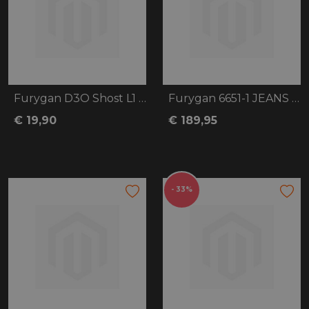
Furygan D3O Shost L1 Hip/Shoulder protec
Furygan 6651-1 JEANS D12 X KEVLAR STRAIG
€ 19,90
€ 189,95
- 33%