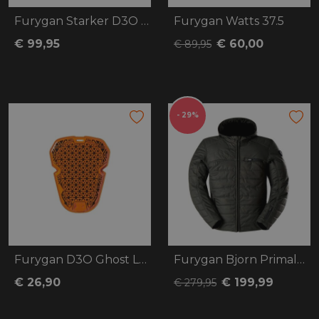
Furygan Starker D3O Primaloft 37.5
Furygan Watts 37.5
€ 99,95
€ 60,00
€ 89,95
- 29%
Furygan D3O Ghost L2 Hip/Shoulder
Furygan Bjorn Primaloft
€ 26,90
€ 199,99
€ 279,95