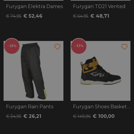
Furygan Elektra Dames
Furygan TD21 Vented
€ 52,46
€ 48,71
€ 74,95
€ 64,95
- 25%
- 33%
Furygan Rain Pants
Furygan Shoes Basket Get Down
€ 26,21
€ 100,00
€ 34,95
€ 149,96