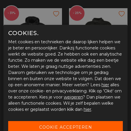
- 31%
- 25%
COOKIES.
Met cookies en technieken die daarop lijken helpen we
je beter en persoonlijker. Dankzij functionele cookies
werkt de website goed. Ze hebben ook een analytische
functie. Zo maken we de website elke dag een beetje
beter. We laten je graag nuttige advertenties zien.
Furygan 6430-1 Jack London Evo 2 Black S
Furygan Rain Jacket Neptun Evo
Daarom gebruiken we technologie om je gedrag
binnen en buiten onze website te volgen. Dat doen we
€ 200,00
€ 41,21
€ 289,95
€ 54,95
op een anonieme manier. Meer weten? Lees
hier
alles
over onze cookie- en privacyverklaring. Klik op 'Oké' om
te accepteren. Kies je voor
weigeren
? Dan plaatsen we
alleen functionele cookies. Wil je zelf bepalen welke
cookies er geplaatst worden klik dan
hier
.
- 41%
- 41%