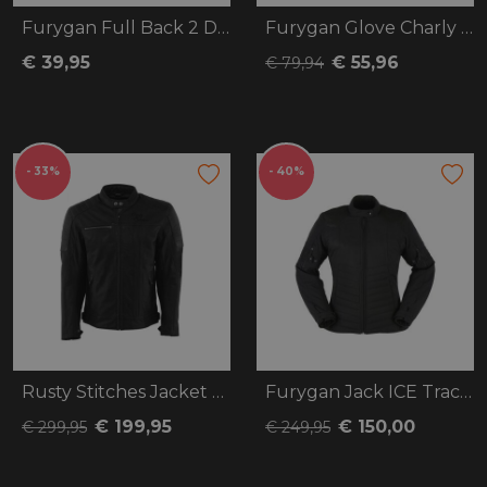
Furygan Full Back 2 D3O Evo
Furygan Glove Charly D3O
€ 39,95
€ 55,96
€ 79,94
- 33%
- 40%
Rusty Stitches Jacket Cooper
Furygan Jack ICE Track Lady
€ 199,95
€ 150,00
€ 299,95
€ 249,95