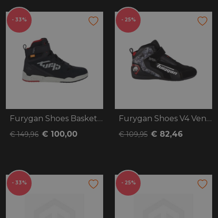
- 33%
- 25%
Furygan Shoes Basket Get Down
Furygan Shoes V4 Vented
€ 100,00
€ 82,46
€ 149,96
€ 109,95
- 33%
- 25%