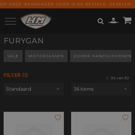
OP ONZE WERKDAGEN VOOR 15:00 BESTELD, DEZELFDE DAG VERZONDEN! GRATIS VERZENDING VANAF € 65,-
FURYGAN
ZOEKEN
SALE
MOTORJASSEN
ZOMER HANDSCHOENEN
FILTER
1
1 - 30 van 30
Standaard
36 items