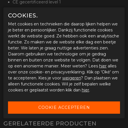
CE gecertificeerd level 1
Buitenlaag en protectie
COOKIES.
Textielconstructie
Met cookies en technieken die daarop lijken helpen we
Drytech waterdicht membraan
je beter en persoonlijker. Dankzij functionele cookies
WarmTech thermische voering
werkt de website goed. Ze hebben ook een analytische
Ergo Protech PVC knokkelprotector met beschermde
functie. Zo maken we de website elke dag een beetje
protector onder nylon
beter. We laten je graag nuttige advertenties zien.
Ergo Protech zachte TPR protectoren op de palm
Daarom gebruiken we technologie om je gedrag
(palm slider)
binnen en buiten onze website te volgen. Dat doen we
Diverse paddings en reflecterende delen
op een anonieme manier. Meer weten? Lees
hier
alles
Polsversteller met klittenbandsluiting en accordeon
over onze cookie- en privacyverklaring. Klik op 'Oké' om
stretch
te accepteren. Kies je voor
weigeren
? Dan plaatsen we
Halve manchet met dubbele klittenbandsluiting
alleen functionele cookies. Wil je zelf bepalen welke
Touchscreen systeem
cookies er geplaatst worden klik dan
hier
.
Optioneel
Beschikbaar in de maten XS t/m XL
GERELATEERDE PRODUCTEN