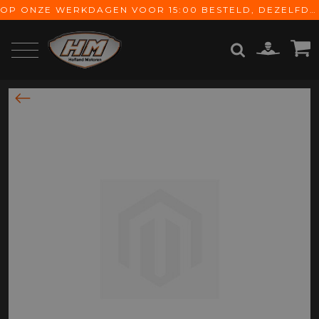
OP ONZE WERKDAGEN VOOR 15:00 BESTELD, DEZELFDE DAG VERZONDEN! GRATIS VERZENDING VANAF € 65,-
ZOEKEN