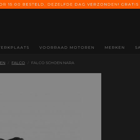
 15:00 BESTELD, DEZELFDE DAG VERZONDEN! GRATIS 
ERKPLAATS
VOORRAAD MOTOREN
MERKEN
S
ONDERDELEN
SCHOENEN &
HANDSCHOENEN
A
EN
FALCO
FALCO SCHOEN NARA
LAARZEN
Alle Onderdelen
Alle Handschoenen
All
Alle Schoenen &
Koffers
Zomer
Na
Laarzen
handschoenen
Uitlaten
On
Motorlaarzen
Midseason
Valbeugels
Co
Motorschoenen
handschoenen
Windschermen
Ba
Inlegzolen
Winter
Di
handschoenen
Ele
Dames
Mo
handschoenen
On
Kinder