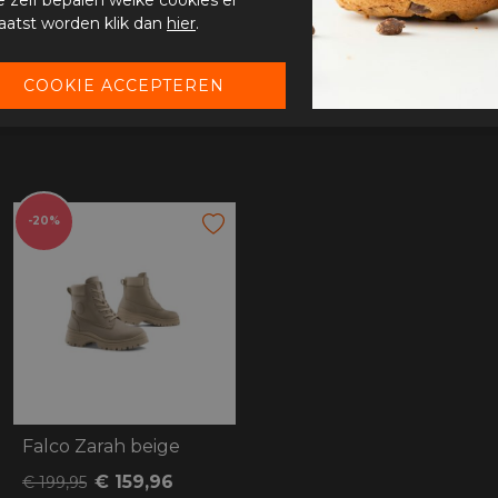
aatst worden klik dan
hier
.
-20%
Falco Zarah beige
€ 159,96
€ 199,95