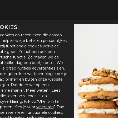
OKIES.
cookies en technieken die daarop
en helpen we je beter en persoonlijker.
zij functionele cookies werkt de
ite goed. Ze hebben ook een
ytische functie. Zo maken we de
ite elke dag een beetje beter. We
n je graag nuttige advertenties zien.
om gebruiken we technologie om je
ag binnen en buiten onze website
olgen. Dat doen we op een
ieme manier. Meer weten? Lees
alles over onze cookie- en
acyverklaring. Klik op 'Oké' om te
pteren. Kies je voor
weigeren
? Dan
tsen we alleen functionele cookies.
je zelf bepalen welke cookies er