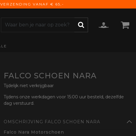
VERZENDING VANAF € 65,-
ALE
ZOEKEN
CCESSOIRES
e Accessoires
vigatie
FALCO SCHOEN NARA
derhoud
Tijdelijk niet verkrijgbaar
mmunicatie
Tijdens onze werkdagen voor 15:00 uur besteld, dezelfde
gage
dag verstuurd.
versen
ktra
OMSCHRIJVING FALCO SCHOEN NARA
torhoezen
derdelen
Falco Nara Motorschoen