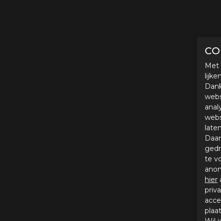
CO
Met 
lijk
Dank
webs
anal
webs
late
Daar
gedr
te v
anon
hier
priv
acce
plaa
Wil 