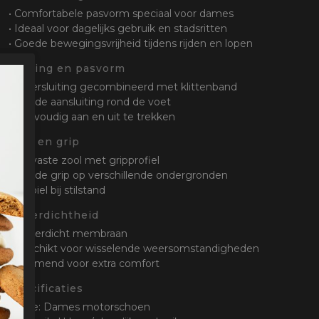
• Comfortabele pasvorm speciaal voor dames
• Ideaal voor dagelijks gebruik en stadsritten
• Goede bewegingsvrijheid tijdens rijden en lopen
Sluiting en pasvorm
• Vetersluiting gecombineerd met klittenband
• Goede aansluiting rond de voet
• Eenvoudig aan en uit te trekken
Zool en grip
• Slijtvaste zool met gripprofiel
• Goede grip op verschillende ondergronden
• Stabiel bij stilstand
Waterdichtheid
• Waterdicht membraan
• Geschikt voor wisselende weersomstandigheden
• Ademend voor extra comfort
Specificaties
• Type: Dames motorschoen