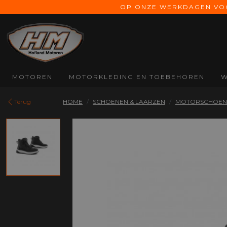
OP ONZE WERKDAGEN VOOR
MOTOREN
MOTORKLEDING EN TOEBEHOREN
W
MERKEN
MOTORKLEDING
MOTOREN
HELMEN
Terug
HOME
SCHOENEN & LAARZEN
MOTORSCHOEN
Alle Motoren
Alle Motorkleding
Alle Motoren
Alle Helmen
Benelli
Motorjassen
Touring
Integraal helm
CFMoto
Motorbroeken
Classic
Systeem helm
Morbidelli
Dames motorjassen
Cruiser
Jethelmen
Moto Morini
Dames
Naked
Off-road helm
motorbroeken
Voge
Scooter
Vizieren
Regenkleding
Zero
Scrambler
Helm accessoires
Onderkleding
Sport
Kleding toebehoren