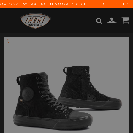
OP ONZE WERKDAGEN VOOR 15:00 BESTELD, DEZELFDE DAG VERZONDEN! GRATIS VERZENDING VANAF € 65,-
ZOEKEN