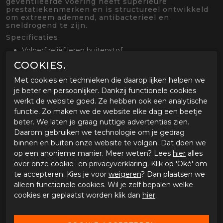
geventileerde voering heeft superieure
prestatiekenmerken en is structureel ontwikkeld
om extreem ademend, antibacterieel en
sneldrogend te zijn.
Specificaties
Volnerf reliëf leren buitenstof.
"Air-Tech" geventileerde voering.
COOKIES.
"D3O" verstevigde enkel cups.
Met cookies en technieken die daarop lijken helpen we
Veters en rits gecombineerde sluiting.
je beter en persoonlijker. Dankzij functionele cookies
Verhoogde binnenzool.
werkt de website goed. Ze hebben ook een analytische
High-grip rubberen zool.
functie. Zo maken we de website elke dag een beetje
beter. We laten je graag nuttige advertenties zien.
Daarom gebruiken we technologie om je gedrag
GERELATEERDE PRODUCTEN
binnen en buiten onze website te volgen. Dat doen we
op een anonieme manier. Meer weten? Lees
hier
alles
over onze cookie- en privacyverklaring. Klik op 'Oké' om
-30%
te accepteren. Kies je voor
weigeren
? Dan plaatsen we
alleen functionele cookies. Wil je zelf bepalen welke
cookies er geplaatst worden klik dan
hier
.