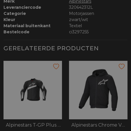
Merk
Alpinestars
Leveranciercode
320642312L
Categorie
Motorjassen
Kleur
zwart/wit
Materiaal buitenkant
Textiel
Bestelcode
ci3297255
GERELATEERDE PRODUCTEN
Alpinestars T-GP Plus R V4
Alpinestars Chrome V2 Sport Hoodie