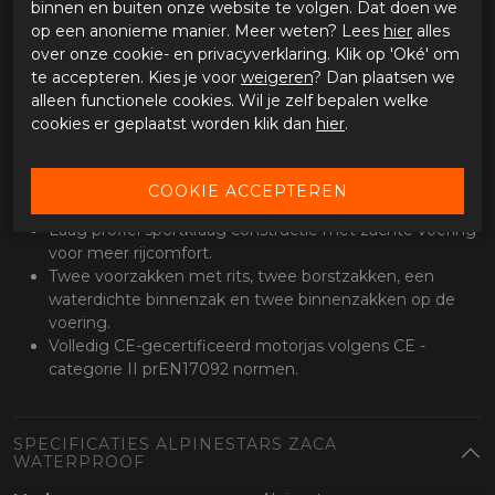
binnen en buiten onze website te volgen. Dat doen we
luchtstroom.
op een anonieme manier. Meer weten? Lees
hier
alles
Alpinestars Level 1 Nucleon Flex Plus schouder- en
over onze cookie- en privacyverklaring. Klik op 'Oké' om
elleboog protectoren inbegrepen.
te accepteren. Kies je voor
weigeren
? Dan plaatsen we
Voorbereid voor Nucleon
borstprotectie
en
alleen functionele cookies. Wil je zelf bepalen welke
Nucleon
rugprotectie
insert
(niet inbegrepen).
cookies er geplaatst worden klik dan
hier
.
Het Zaca Jacket is
Tech-Air 3
en
Tech-Air 5
Ready
(niet
inbegrepen).
De achterkant van het jack is verlengd voor meer
bedekking tijdens het rijden.
Laag profiel sportkraag constructie met zachte voering
voor meer rijcomfort.
Twee voorzakken met rits, twee borstzakken, een
waterdichte binnenzak en twee binnenzakken op de
voering.
Volledig CE-gecertificeerd motorjas volgens CE -
categorie II prEN17092 normen.
SPECIFICATIES ALPINESTARS ZACA
WATERPROOF