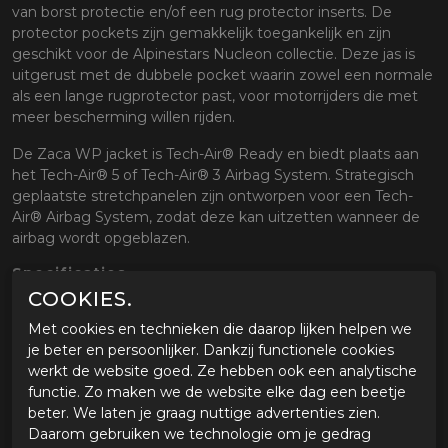
van borst protectie en/of een rug protector inserts. De
protector pockets zijn gemakkelijk toegankelijk en zijn
geschikt voor de Alpinestars Nucleon collectie. Deze jas is
uitgerust met de dubbele pocket waarin zowel een normale
als een lange rugprotector past, voor motorrijders die met
meer bescherming willen rijden.
De Zaca WP jacket is Tech-Air® Ready en biedt plaats aan
het Tech-Air® 5 of Tech-Air® 3 Airbag System. Strategisch
geplaatste stretchpanelen zijn ontworpen voor een Tech-
Air® Airbag System, zodat deze kan uitzetten wanneer de
airbag wordt opgeblazen.
Specificaties
COOKIES.
3L softshell stretchpanelen op oksel, binnenarmen en
schouderbladen voor een optimale pasvorm en
Met cookies en technieken die daarop lijken helpen we
prestaties.
je beter en persoonlijker. Dankzij functionele cookies
2L waterdicht membraan*.
werkt de website goed. Ze hebben ook een analytische
Uitneembare thermische voering (100g lichaam, 80g
functie. Zo maken we de website elke dag een beetje
mouwen).
beter. We laten je graag nuttige advertenties zien.
Afneembare capuchon.
Daarom gebruiken we technologie om je gedrag
Onderarm ventilatiepanelen met rits voor optimale