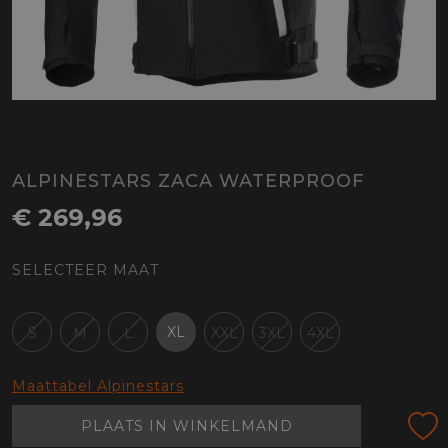
ALPINESTARS ZACA WATERPROOF
€ 269,96
SELECTEER MAAT
XL
S
M
L
XXL
3XL
4XL
Maattabel Alpinestars
PLAATS IN WINKELMAND