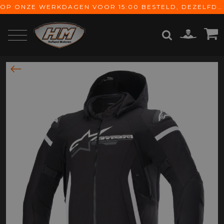
OP ONZE WERKDAGEN VOOR 15:00 BESTELD, DEZELFDE DAG VERZONDEN! GRATIS VERZENDING VANAF € 65,-
ZOEKEN