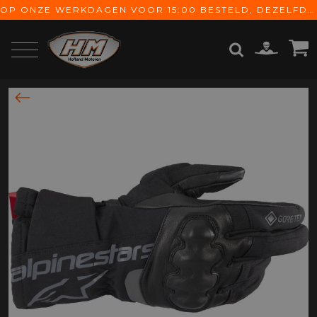
OP ONZE WERKDAGEN VOOR 15:00 BESTELD, DEZELFDE DAG VERZONDEN! GRATIS VERZENDING VANAF € 65,-
ZOEKEN