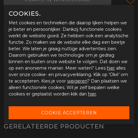
Tijdens onze werkdagen voor 15:00 uur besteld, dezelfde
COOKIES.
dag verstuurd.
Met cookies en technieken die daarop lijken helpen we
je beter en persoonlijker. Dankzij functionele cookies
werkt de website goed. Ze hebben ook een analytische
OMSCHRIJVING ALPINESTARS WT-4 GORE-TEX
INSULATED
functie. Zo maken we de website elke dag een beetje
beter. We laten je graag nuttige advertenties zien.
Alpinestars WT-4 Gore-Tex Insulated
Daarom gebruiken we technologie om je gedrag
binnen en buiten onze website te volgen. Dat doen we
SPECIFICATIES ALPINESTARS WT-4 GORE-TEX
op een anonieme manier. Meer weten? Lees
hier
alles
INSULATED
over onze cookie- en privacyverklaring. Klik op 'Oké' om
te accepteren. Kies je voor
weigeren
? Dan plaatsen we
Merk
Alpinestars
alleen functionele cookies. Wil je zelf bepalen welke
Leveranciercode
352042510XXL
cookies er geplaatst worden klik dan
hier
.
Categorie
Winter handschoenen
Materiaal buitenkant
Textiel
Bestelcode
ci3587858
GERELATEERDE PRODUCTEN