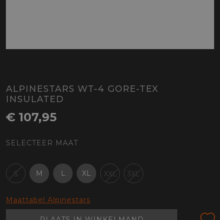
ALPINESTARS WT-4 GORE-TEX
INSULATED
€ 107,95
SELECTEER MAAT
M
L
XL
S
XXL
3XL
Maattabel Alpinestars
PLAATS IN WINKELMAND