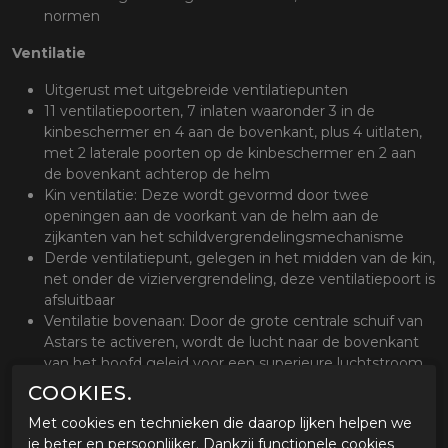
normen
Ventilatie
Uitgerust met uitgebreide ventilatiepunten
11 ventilatiepoorten, 7 inlaten waaronder 3 in de
kinbeschermer en 4 aan de bovenkant, plus 4 uitlaten,
met 2 laterale poorten op de kinbeschermer en 2 aan
de bovenkant achterop de helm
Kin ventilatie: Deze wordt gevormd door twee
openingen aan de voorkant van de helm aan de
zijkanten van het schildvergrendelingsmechanisme
Derde ventilatiepunt, gelegen in het midden van de kin,
net onder de viziervergrendeling, deze ventilatiepoort is
afsluitbaar
Ventilatie bovenaan: Door de grote centrale schuif van
Astars te activeren, wordt de lucht naar de bovenkant
van het hoofd geleid voor een superieure luchtstroom
en comfort
COOKIES.
Ventilatieopeningen achteraan: Onder de achterspoiler
Met cookies en technieken die daarop lijken helpen we
bevinden zich twee ventilatieopeningen voor een
je beter en persoonlijker. Dankzij functionele cookies
effectieve afvoer van warme lucht