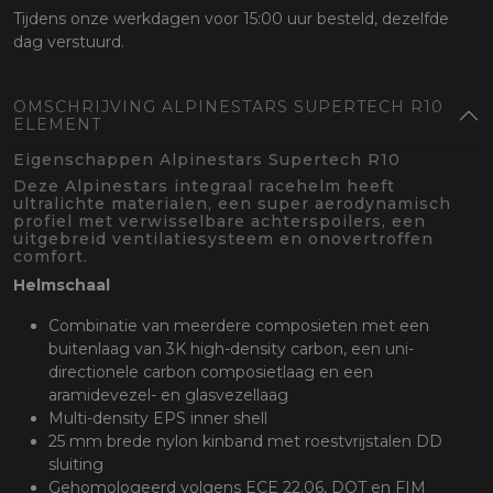
Tijdens onze werkdagen voor 15:00 uur besteld, dezelfde
dag verstuurd.
OMSCHRIJVING ALPINESTARS SUPERTECH R10
ELEMENT
Eigenschappen Alpinestars Supertech R10
Deze Alpinestars integraal racehelm heeft
ultralichte materialen, een super aerodynamisch
profiel met verwisselbare achterspoilers, een
uitgebreid ventilatiesysteem en onovertroffen
comfort.
Helmschaal
Combinatie van meerdere composieten met een
buitenlaag van 3K high-density carbon, een uni-
directionele carbon composietlaag en een
aramidevezel- en glasvezellaag
Multi-density EPS inner shell
25 mm brede nylon kinband met roestvrijstalen DD
sluiting
Gehomologeerd volgens ECE 22.06, DOT en FIM