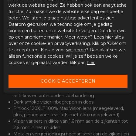
werkt de website goed. Ze hebben ook een analytische
Aerodynamica
functie. Zo maken we de website elke dag een beetje
beter. We laten je graag nuttige advertenties zien.
Ontwikkeld in een windtunnel op ware grootte
Daarom gebruiken we technologie om je gedrag
Ontwikkeld met Computational Fluid Dynamics
binnen en buiten onze website te volgen. Dat doen we
Wordt geleverd met standaard spoiler, een langere
op een anonieme manier. Meer weten? Lees
hier
alles
raceversie is optioneel verkrijgbaar
over onze cookie- en privacyverklaring. Klik op 'Oké' om
Lateral winglets om de stabiliteit van de helm verder te
te accepteren. Kies je voor
weigeren
? Dan plaatsen we
ondersteunen en de luchtweerstand te verbeteren
alleen functionele cookies. Wil je zelf bepalen welke
Helmvizier heeft turbulators om de aero-akoestische
cookies er geplaatst worden klik dan
hier
.
prestaties te verbeteren
Vizier
ECE 2206 gehomologeerd, optische klasse 1 vizier, met
anti-kras en anti-condens behandeling
Dark smoke vizier inbegrepen in doos
Pinlock 120XLT 100% Max Vision lens (meegeleverd,
plus, pinnen voor tear-offs met één meegeleverd)
Vizier varieert in dikte van 1,6 mm aan de zijkanten tot
2,6 mm in het midden
Metalen vergrendelingsmechanisme aan de zijkant en