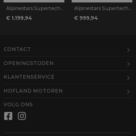
Alpinestars Supertech R10 Team
Alpinestars Supertech R10
€ 1.199,94
€ 999,94
CONTACT
OPENINGSTIJDEN
Maandag
Gesloten
KLANTENSERVICE
Dinsdag
10.00-18.00
HOFLAND MOTOREN
Woensdag
10.00-18.00
BEL
EMAIL
Donderdag
10.00-18.00
VOLG ONS
Vrijdag
10.00-18.00
Zaterdag
09.00-16.00
Zondag
Gesloten