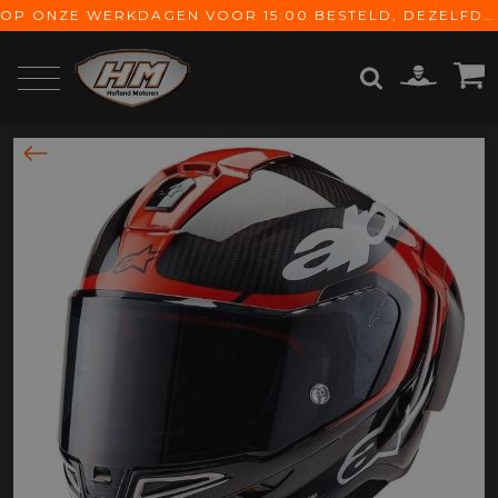
OP ONZE WERKDAGEN VOOR 15:00 BESTELD, DEZELFDE DAG VERZONDEN! GRATIS VERZENDING VANAF € 65,-
ZOEKEN