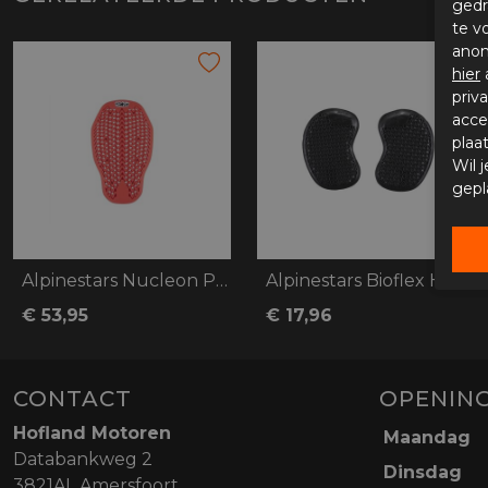
gedr
te v
anon
hier
priv
acce
plaa
Wil 
gepl
Alpinestars Nucleon Plasma Rugprotector
Alpinestars Bioflex Hip Protector
€ 53,95
€ 17,96
CONTACT
OPENING
Hofland Motoren
Maandag
Databankweg 2
Dinsdag
3821AL Amersfoort