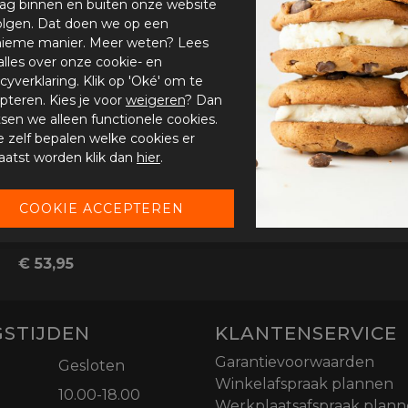
ag binnen en buiten onze website
olgen. Dat doen we op een
ieme manier. Meer weten? Lees
alles over onze cookie- en
acyverklaring. Klik op 'Oké' om te
pteren. Kies je voor
weigeren
? Dan
tsen we alleen functionele cookies.
je zelf bepalen welke cookies er
aatst worden klik dan
hier
.
Alpinestars Nucleon Plasma Full Chest
€ 53,95
STIJDEN
KLANTENSERVICE
Garantievoorwaarden
Gesloten
Winkelafspraak plannen
10.00-18.00
Werkplaatsafspraak plan