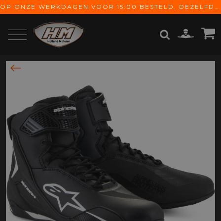
OP ONZE WERKDAGEN VOOR 15:00 BESTELD, DEZELFDE DAG VERZONDEN! GRATIS VERZENDING VANAF € 65,-
ZOEKEN