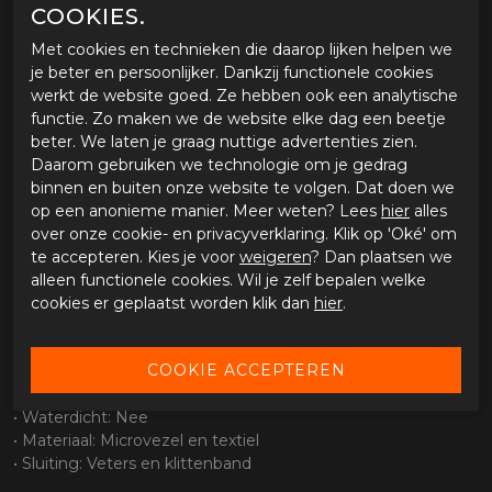
Sluiting en pasvorm
COOKIES.
• Vetersluiting gecombineerd met klittenband
Met cookies en technieken die daarop lijken helpen we
• Goede aansluiting rond de voet
je beter en persoonlijker. Dankzij functionele cookies
• Eenvoudig aan en uit te trekken
werkt de website goed. Ze hebben ook een analytische
Zool en grip
functie. Zo maken we de website elke dag een beetje
beter. We laten je graag nuttige advertenties zien.
• Slijtvaste zool met sportief profiel
Daarom gebruiken we technologie om je gedrag
• Goede grip op voetsteunen en ondergrond
binnen en buiten onze website te volgen. Dat doen we
• Stabiel bij stilstand
op een anonieme manier. Meer weten? Lees
hier
alles
Waterdichtheid
over onze cookie- en privacyverklaring. Klik op 'Oké' om
te accepteren. Kies je voor
weigeren
? Dan plaatsen we
• Niet waterdicht
alleen functionele cookies. Wil je zelf bepalen welke
• Geoptimaliseerd voor ventilatie en warmere
cookies er geplaatst worden klik dan
hier
.
omstandigheden
Specificaties
• Type: Motorschoenen / sport
• Gebruik: Sportief en dagelijks gebruik
• Waterdicht: Nee
• Materiaal: Microvezel en textiel
• Sluiting: Veters en klittenband