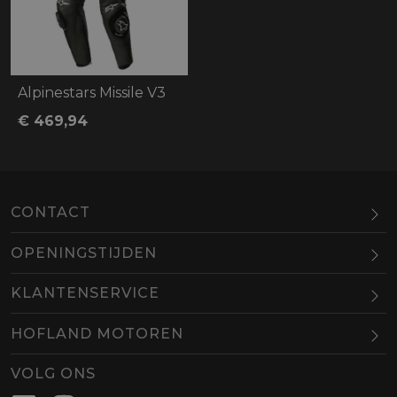
Alpinestars Missile V3
€ 469,94
CONTACT
OPENINGSTIJDEN
Maandag
Gesloten
KLANTENSERVICE
Dinsdag
10.00-18.00
HOFLAND MOTOREN
Woensdag
10.00-18.00
BEL
EMAIL
Donderdag
10.00-18.00
VOLG ONS