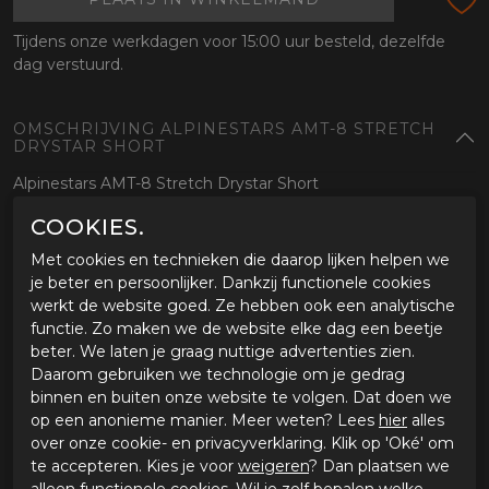
Tijdens onze werkdagen voor 15:00 uur besteld, dezelfde
dag verstuurd.
OMSCHRIJVING ALPINESTARS AMT-8 STRETCH
DRYSTAR SHORT
Alpinestars AMT-8 Stretch Drystar Short
COOKIES.
SPECIFICATIES ALPINESTARS AMT-8 STRETCH
DRYSTAR SHORT
Met cookies en technieken die daarop lijken helpen we
je beter en persoonlijker. Dankzij functionele cookies
Merk
Alpinestars
werkt de website goed. Ze hebben ook een analytische
Leveranciercode
3220725104XL
functie. Zo maken we de website elke dag een beetje
Categorie
Motorbroeken
beter. We laten je graag nuttige advertenties zien.
Kleur
zwart
Daarom gebruiken we technologie om je gedrag
Materiaal buitenkant
Textiel
binnen en buiten onze website te volgen. Dat doen we
Bestelcode
ci3587853
op een anonieme manier. Meer weten? Lees
hier
alles
over onze cookie- en privacyverklaring. Klik op 'Oké' om
te accepteren. Kies je voor
weigeren
? Dan plaatsen we
GERELATEERDE PRODUCTEN
alleen functionele cookies. Wil je zelf bepalen welke