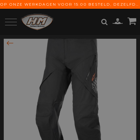
OP ONZE WERKDAGEN VOOR 15:00 BESTELD, DEZELFDE DAG VERZONDEN! GRATIS VERZENDING VANAF € 65,-
ZOEKEN