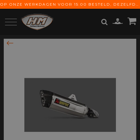
OP ONZE WERKDAGEN VOOR 15:00 BESTELD, DEZELFDE DAG VERZONDEN! GRATIS VERZENDING VANAF € 65,-
ZOEKEN