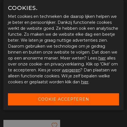
YAMAHA
2019
2024
TENERE
Approved
COOKIES.
Met cookies en technieken die daarop lijken helpen we
GERELATEERDE PRODUCTEN
je beter en persoonlijker. Dankzij functionele cookies
werkt de website goed. Ze hebben ook een analytische
functie. Zo maken we de website elke dag een beetje
beter. We laten je graag nuttige advertenties zien.
Daarom gebruiken we technologie om je gedrag
binnen en buiten onze website te volgen. Dat doen we
op een anonieme manier. Meer weten? Lees
hier
alles
over onze cookie- en privacyverklaring. Klik op 'Oké' om
te accepteren. Kies je voor
weigeren
? Dan plaatsen we
alleen functionele cookies. Wil je zelf bepalen welke
cookies er geplaatst worden klik dan
hier
.
Akrapovic Racing Line (Carbon) Yamaha MT
Akrapovic Lamda plug SS S19 M12x1.25mm
€ 1.031,00
€ 25,60