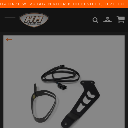
OP ONZE WERKDAGEN VOOR 15:00 BESTELD, DEZELFDE DAG VERZONDEN! GRATIS VERZENDING VANAF € 65,-
ZOEKEN