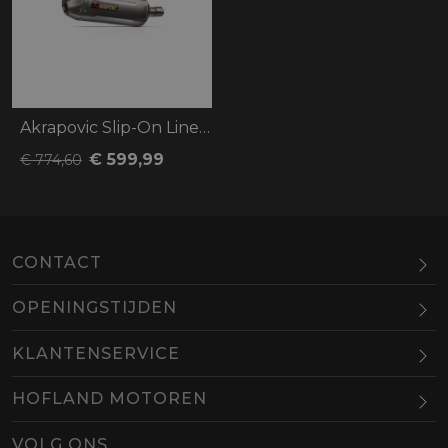
Akrapovic Slip-On Line (Titanium) CFMoto
€ 599,99
€ 774,60
CONTACT
OPENINGSTIJDEN
Maandag
Gesloten
KLANTENSERVICE
Dinsdag
10.00-18.00
HOFLAND MOTOREN
Woensdag
10.00-18.00
BEL
EMAIL
Donderdag
10.00-18.00
VOLG ONS