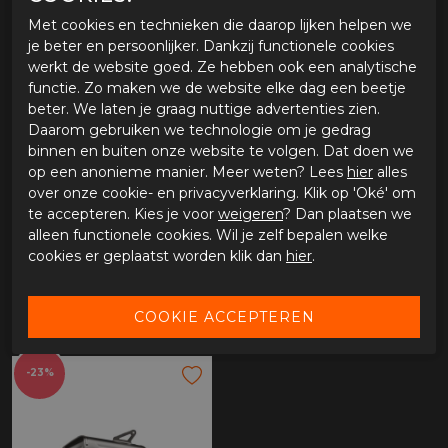
GERELATEERDE PRODUCTEN
Met cookies en technieken die daarop lijken helpen we
je beter en persoonlijker. Dankzij functionele cookies
werkt de website goed. Ze hebben ook een analytische
-25%
functie. Zo maken we de website elke dag een beetje
beter. We laten je graag nuttige advertenties zien.
Daarom gebruiken we technologie om je gedrag
binnen en buiten onze website te volgen. Dat doen we
op een anonieme manier. Meer weten? Lees
hier
alles
over onze cookie- en privacyverklaring. Klik op 'Oké' om
te accepteren. Kies je voor
weigeren
? Dan plaatsen we
alleen functionele cookies. Wil je zelf bepalen welke
cookies er geplaatst worden klik dan
hier
.
Akrapovic End cap V-EC210
Akrapovic Rubber insert
€ 85,50
€ 7,60
€ 114,00
-23%