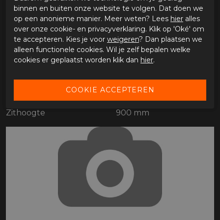
SPECIFICATIES ZERO XE
binnen en buiten onze website te volgen. Dat doen we
op een anonieme manier. Meer weten? Lees
hier
alles
over onze cookie- en privacyverklaring. Klik op 'Oké' om
Merk
Zero
te accepteren. Kies je voor
weigeren
? Dan plaatsen we
Leveranciercode
26XE00000100
alleen functionele cookies. Wil je zelf bepalen welke
Categorie
Touring
cookies er geplaatst worden klik dan
hier
.
Kleur
wit
Materiaal buitenkant
Bestelcode
6551544926xe00000100
Rijklaargewicht
101 kg
Zithoogte
900 mm