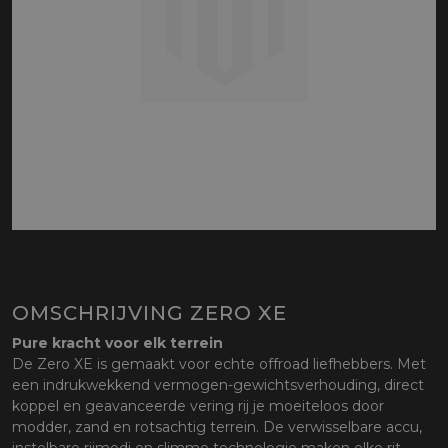
OMSCHRIJVING ZERO XE
Pure kracht voor elk terrein
De Zero XE is gemaakt voor echte offroad liefhebbers. Met
een indrukwekkend vermogen-gewichtsverhouding, direct
koppel en geavanceerde vering rij je moeiteloos door
modder, zand en rotsachtig terrein. De verwisselbare accu,
instelbare rijmodi en slimme technologie maken elke rit