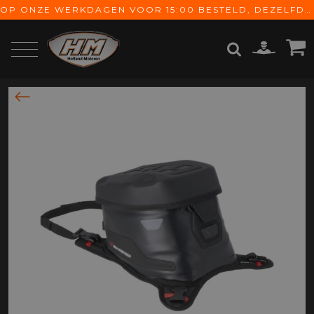
OP ONZE WERKDAGEN VOOR 15:00 BESTELD, DEZELFDE DAG VERZONDEN! GRATIS VERZENDING VANAF € 65,-
ZOEKEN