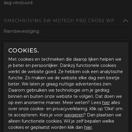
dag verstuurd.
OMSCHRIJVING SW-MOTECH PRO CROSS WP
Riembevestiging
SPECIFICATIES SW-MOTECH PRO CROSS WP
COOKIES.
Merk
SW-Motech
Met cookies en technieken die daarop lijken helpen we
Leveranciercode
1874161101
je beter en persoonlijker. Dankzij functionele cookies
Categorie
Bagage
werkt de website goed. Ze hebben ook een analytische
Kleur
zwart
functie. Zo maken we de website elke dag een beetje
Materiaal buitenkant
beter. We laten je graag nuttige advertenties zien.
Bestelcode
ci2737092
Daarom gebruiken we technologie om je gedrag
binnen en buiten onze website te volgen. Dat doen we
op een anonieme manier. Meer weten? Lees
hier
alles
GERELATEERDE PRODUCTEN
over onze cookie- en privacyverklaring. Klik op 'Oké' om
te accepteren. Kies je voor
weigeren
? Dan plaatsen we
alleen functionele cookies. Wil je zelf bepalen welke
cookies er geplaatst worden klik dan
hier
.