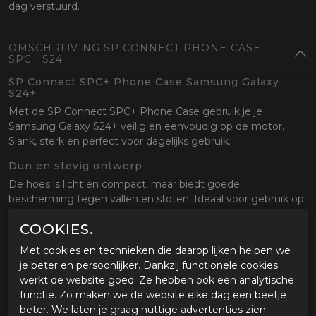
dag verstuurd.
OMSCHRIJVING SP CONNECT PHONE CASE
SPC+ S24+
SP Connect SPC+ Phone Case Samsung Galaxy
S24+
Met de SP Connect SPC+ Phone Case gebruik je je
Samsung Galaxy S24+ veilig en eenvoudig op de motor.
Slank, sterk en perfect voor dagelijks gebruik.
Dun en stevig ontwerp
De hoes is licht en compact, maar biedt goede
bescherming tegen vallen en stoten. Ideaal voor gebruik op
en naast de motor.
COOKIES.
Snelle en veilige bevestiging
Met cookies en technieken die daarop lijken helpen we
Dankzij het SPC+ systeem klik je je telefoon eenvoudig vast
je beter en persoonlijker. Dankzij functionele cookies
op alle SP Connect mounts. Stevig en betrouwbaar, ook bij
werkt de website goed. Ze hebben ook een analytische
hogere snelheden.
functie. Zo maken we de website elke dag een beetje
beter. We laten je graag nuttige advertenties zien.
Perfect voor onderweg