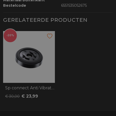
Materiaal buitenkant
Bestelcode
6551535052675
GERELATEERDE PRODUCTEN
-20%
Sp connect Anti Vibration Module SPC+
€ 23,99
€ 30,00