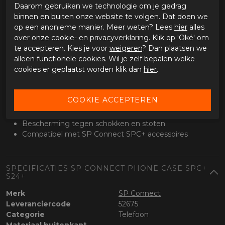
Daarom gebruiken we technologie om je gedrag
Geschikt voor navigatie, bellen en muziek tijdens het rijden.
binnen en buiten onze website te volgen. Dat doen we
Je telefoon blijft goed zichtbaar en stevig op zijn plek.
op een anonieme manier. Meer weten? Lees
hier
alles
over onze cookie- en privacyverklaring. Klik op 'Oké' om
Klaar voor uitbreiding
te accepteren. Kies je voor
weigeren
? Dan plaatsen we
Compatibel met SPC+ accessoires zoals mounts, vibration
alleen functionele cookies. Wil je zelf bepalen welke
dampeners en draadloze opladers.
cookies er geplaatst worden klik dan
hier
.
Specificaties
Geschikt voor Samsung Galaxy S24+
SPC+ bevestigingssysteem
Slank en licht ontwerp
Bescherming tegen schokken en stoten
Compatibel met SP Connect SPC+ accessoires
SPECIFICATIES SP CONNECT PHONE CASE SPC+
S24+
Merk
SP Connect
Leveranciercode
52675
Categorie
Telefoon