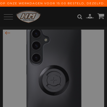
OP ONZE WERKDAGEN VOOR 15:00 BESTELD, DEZELFDE DAG VERZONDEN! GRATIS VERZENDING VANAF € 65,-
ZOEKEN