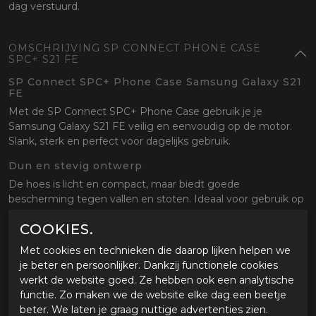
dag verstuurd.
OMSCHRIJVING SP CONNECT PHONE CASE
SPC+ S21 FE
SP Connect SPC+ Phone Case Samsung Galaxy S21
FE
Met de SP Connect SPC+ Phone Case gebruik je je
Samsung Galaxy S21 FE veilig en eenvoudig op de motor.
Slank, sterk en perfect voor dagelijks gebruik.
Dun en stevig ontwerp
De hoes is licht en compact, maar biedt goede
bescherming tegen vallen en stoten. Ideaal voor gebruik op
en naast de motor.
COOKIES.
Snelle en veilige bevestiging
Met cookies en technieken die daarop lijken helpen we
Dankzij het SPC+ systeem klik je je telefoon eenvoudig vast
je beter en persoonlijker. Dankzij functionele cookies
op alle SP Connect mounts. Stevig en betrouwbaar, ook bij
werkt de website goed. Ze hebben ook een analytische
hogere snelheden.
functie. Zo maken we de website elke dag een beetje
beter. We laten je graag nuttige advertenties zien.
Perfect voor onderweg