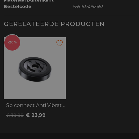
Materiaal buitenkant
Bestelcode
6551535052653
GERELATEERDE PRODUCTEN
-20%
Sp connect Anti Vibration Module SPC+
€ 23,99
€ 30,00