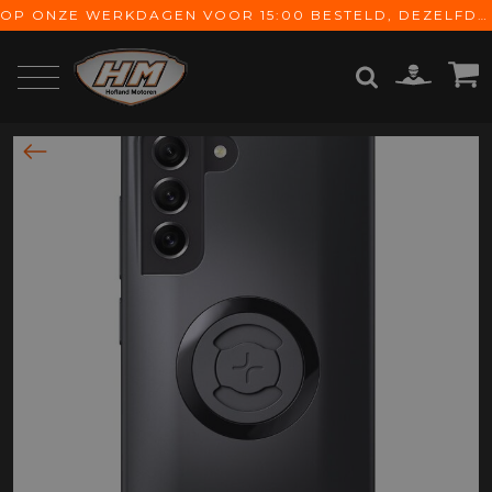
OP ONZE WERKDAGEN VOOR 15:00 BESTELD, DEZELFDE DAG VERZONDEN! GRATIS VERZENDING VANAF € 65,-
ZOEKEN