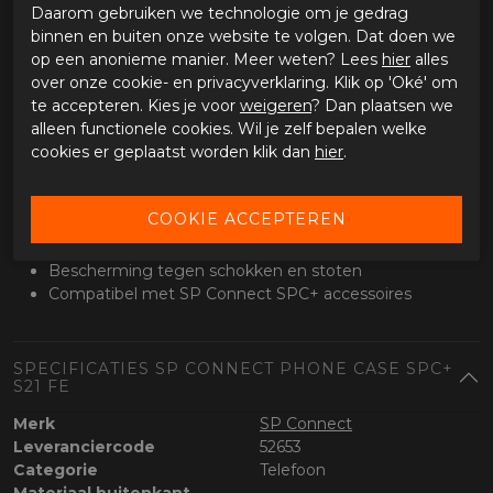
Daarom gebruiken we technologie om je gedrag
Geschikt voor navigatie, bellen en muziek tijdens het rijden.
binnen en buiten onze website te volgen. Dat doen we
Je telefoon blijft goed zichtbaar en stevig op zijn plek.
op een anonieme manier. Meer weten? Lees
hier
alles
over onze cookie- en privacyverklaring. Klik op 'Oké' om
Klaar voor uitbreiding
te accepteren. Kies je voor
weigeren
? Dan plaatsen we
Compatibel met SPC+ accessoires zoals mounts, vibration
alleen functionele cookies. Wil je zelf bepalen welke
dampeners en draadloze opladers.
cookies er geplaatst worden klik dan
hier
.
Specificaties
Geschikt voor Samsung Galaxy S21 FE
SPC+ bevestigingssysteem
Slank en licht ontwerp
Bescherming tegen schokken en stoten
Compatibel met SP Connect SPC+ accessoires
SPECIFICATIES SP CONNECT PHONE CASE SPC+
S21 FE
Merk
SP Connect
Leveranciercode
52653
Categorie
Telefoon