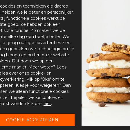
cookies en technieken die daarop
en helpen we je beter en persoonlijker.
zij functionele cookies werkt de
ite goed. Ze hebben ook een
ytische functie. Zo maken we de
ite elke dag een beetje beter. We
n je graag nuttige advertenties zien.
om gebruiken we technologie om je
ag binnen en buiten onze website
olgen. Dat doen we op een
ieme manier. Meer weten? Lees
alles over onze cookie- en
acyverklaring. Klik op 'Oké' om te
pteren. Kies je voor
weigeren
? Dan
tsen we alleen functionele cookies.
je zelf bepalen welke cookies er
aatst worden klik dan
hier
.
-20%