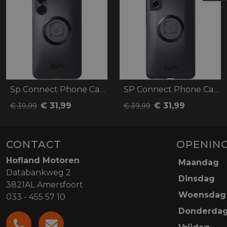
Sp Connect Phone Case SPC+ S25
SP Connect Phone Case SPC+ S21 FE
€ 31,99
€ 31,99
€ 39,99
€ 39,99
CONTACT
OPENING
Hofland Motoren
Maandag
Databankweg 2
Dinsdag
3821AL Amersfoort
Woensdag
033 - 455 57 10
Donderda