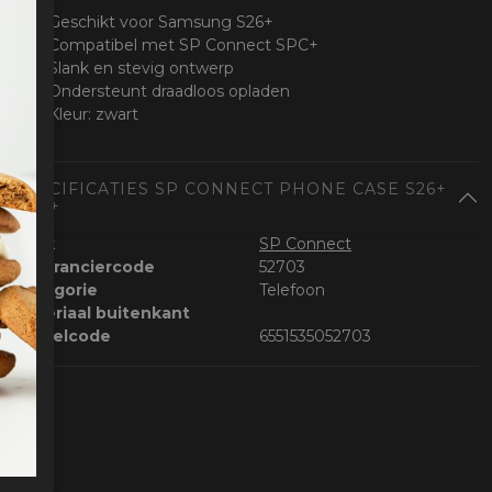
Geschikt voor Samsung S26+
Compatibel met SP Connect SPC+
Slank en stevig ontwerp
Ondersteunt draadloos opladen
Kleur: zwart
SPECIFICATIES SP CONNECT PHONE CASE S26+
SPC+
Merk
SP Connect
Leveranciercode
52703
Categorie
Telefoon
Materiaal buitenkant
Bestelcode
6551535052703