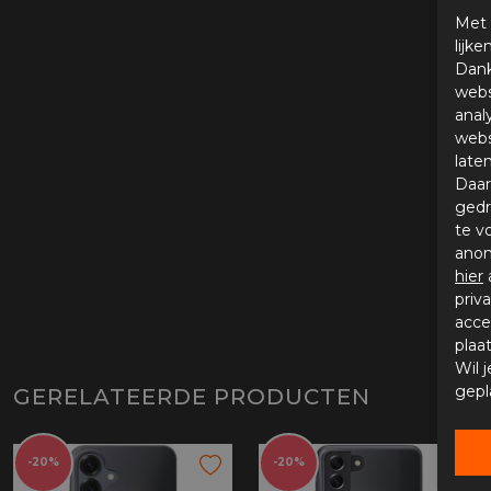
Met 
lijk
Dank
webs
anal
webs
late
Daar
gedr
te v
anon
hier
priv
acce
plaa
Wil 
gepl
GERELATEERDE PRODUCTEN
-20%
-20%