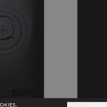
handschoenen
Sl
All-Season
Te
handschoenen
Verwarmde
handschoenen
OKIES.