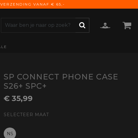
VERZENDING VANAF € 65,-
ALE
ZOEKEN
CCESSOIRES
e Accessoires
vigatie
SP CONNECT PHONE CASE
derhoud
S26+ SPC+
mmunicatie
€ 35,99
gage
versen
SELECTEER MAAT
ktra
torhoezen
derdelen
NS