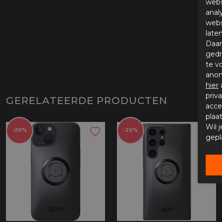
webs
anal
webs
late
Daar
gedr
te v
anon
hier
priv
GERELATEERDE PRODUCTEN
acce
plaa
Wil 
-20%
-20%
gepl