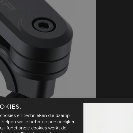
handschoenen
Sl
All-Season
Te
handschoenen
Verwarmde
handschoenen
OKIES.
cookies en technieken die daarop
en helpen we je beter en persoonlijker.
zij functionele cookies werkt de