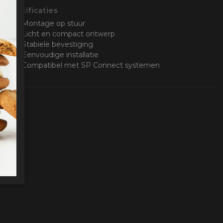
Specificaties
Montage op stuur
Licht en compact ontwerp
Stabiele bevestiging
Eenvoudige installatie
Compatibel met SP Connect systemen