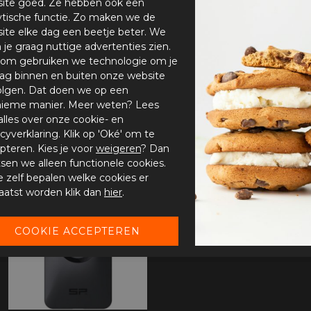
ite goed. Ze hebben ook een
ytische functie. Zo maken we de
ite elke dag een beetje beter. We
n je graag nuttige advertenties zien.
om gebruiken we technologie om je
ag binnen en buiten onze website
olgen. Dat doen we op een
ieme manier. Meer weten? Lees
alles over onze cookie- en
acyverklaring. Klik op 'Oké' om te
pteren. Kies je voor
weigeren
? Dan
tsen we alleen functionele cookies.
je zelf bepalen welke cookies er
-20%
aatst worden klik dan
hier
.