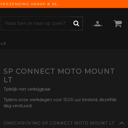
VERZENDING VANAF € 65,-
ALE
ZOEKEN
CCESSOIRES
e Accessoires
vigatie
SP CONNECT MOTO MOUNT
derhoud
LT
mmunicatie
Tijdelijk niet verkrijgbaar
gage
versen
Tijdens onze werkdagen voor 15:00 uur besteld, dezelfde
dag verstuurd.
ktra
torhoezen
derdelen
OMSCHRIJVING SP CONNECT MOTO MOUNT LT