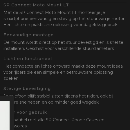
oten
SP Connect Moto Mount LT
lefoon
Met de SP Connect Moto Mount LT monteer je je
smartphone eenvoudig en stevig op het stuur van je motor.
Een lichte en praktische oplossing voor dagelijks gebruik.
Eenvoudige montage
De mount wordt direct op het stuur bevestigd en is snel te
installeren. Geschikt voor verschillende stuurdiameters.
Licht en functioneel
Het compacte en lichte ontwerp maakt deze mount ideaal
voor rijders die een simpele en betrouwbare oplossing
zoeken.
Stevige bevestiging
Je telefoon blijft stabiel zitten tijdens het rijden, ook bij
hogere snelheden en op minder goed wegdek.
Klaar voor gebruik
Compatibel met alle SP Connect Phone Cases en
accessoires.