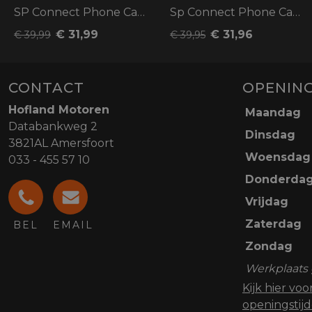
SP Connect Phone Case SPC+ Iphone 14 plu
Sp Connect Phone Case SPC+ S24 Ultra
€ 31,99
€ 31,96
€ 39,99
€ 39,95
CONTACT
OPENING
Hofland Motoren
Maandag
Databankweg 2
Dinsdag
3821AL Amersfoort
Woensdag
033 - 455 57 10
Donderda
Vrijdag
Zaterdag
BEL
EMAIL
Zondag
Werkplaats 
Kijk hier vo
openingstij