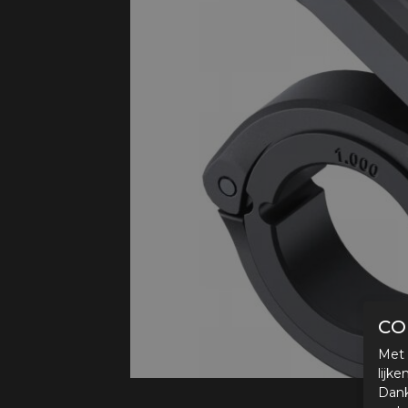
Protectie
Airbags
CO
Met 
lijk
Dank