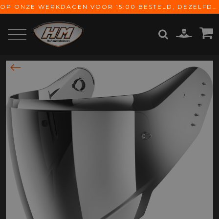
OP ONZE WERKDAGEN VOOR 15:00 BESTELD, DEZELFDE DAG VERZONDEN! GRATIS VERZENDING VANAF € 65,-
ZOEKEN