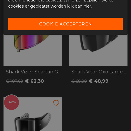
cookies er geplaatst worden klik dan
hier
.
-42%
-30%
Shark Vizier Spartan GT/RS
Shark Visor Oxo Large Shell
€ 62,30
€ 48,99
€ 107,69
€ 69,99
-42%