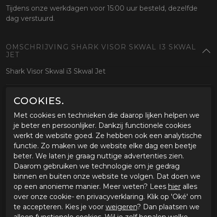
Tijdens onze werkdagen voor 15:00 uur besteld, dezelfde
dag verstuurd.
OMSCHRIJVING SHARK VISOR SKWAL I3 SKWAL
JET
Shark Visor Skwal i3 Skwal Jet
SPECIFICATIES SHARK VISOR SKWAL I3 SKWAL
COOKIES.
JET
Met cookies en technieken die daarop lijken helpen we
Merk
Shark
je beter en persoonlijker. Dankzij functionele cookies
Leveranciercode
VZ67030PSLVTU
werkt de website goed. Ze hebben ook een analytische
Categorie
Vizieren
functie. Zo maken we de website elke dag een beetje
Kleur
zilver
beter. We laten je graag nuttige advertenties zien.
Materiaal buitenkant
Daarom gebruiken we technologie om je gedrag
Bestelcode
65515350vz67030pslvtu
binnen en buiten onze website te volgen. Dat doen we
Pinlockvoorbereid
Ja
op een anonieme manier. Meer weten? Lees
hier
alles
over onze cookie- en privacyverklaring. Klik op 'Oké' om
te accepteren. Kies je voor
weigeren
? Dan plaatsen we
GERELATEERDE PRODUCTEN
alleen functionele cookies. Wil je zelf bepalen welke