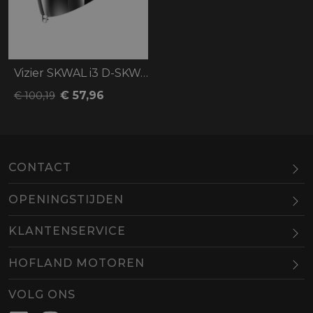
Vizier SKWAL i3 D-SKWAL 3 RIDILL 2
€ 57,96
€ 100,19
CONTACT
OPENINGSTIJDEN
Maandag
Gesloten
KLANTENSERVICE
Dinsdag
10.00-18.00
HOFLAND MOTOREN
Woensdag
10.00-18.00
BEL
EMAIL
Donderdag
10.00-18.00
VOLG ONS