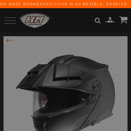
OP ONZE WERKDAGEN VOOR 15:00 BESTELD, DEZELFDE DAG VERZONDEN! GRATIS VERZENDING VANAF € 65,-
ZOEKEN