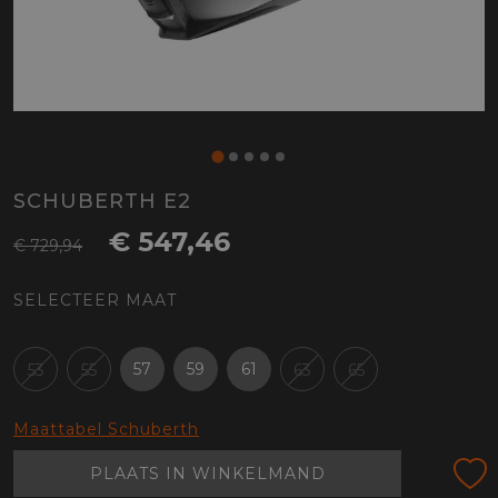
SCHUBERTH E2
€ 547,46
€ 729,94
SELECTEER MAAT
57
59
61
53
55
63
65
Maattabel Schuberth
PLAATS IN WINKELMAND