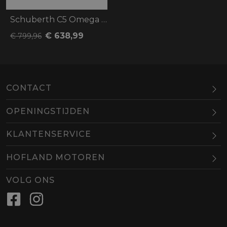
Schuberth C5 Omega zwart/rood
€ 638,99
€ 799,96
CONTACT
OPENINGSTIJDEN
Maandag
Gesloten
KLANTENSERVICE
Dinsdag
10.00-18.00
HOFLAND MOTOREN
Woensdag
10.00-18.00
BEL
EMAIL
Donderdag
10.00-18.00
VOLG ONS
Vrijdag
10.00-18.00
Zaterdag
09.00-16.00