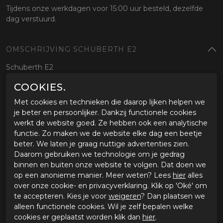
Tijdens onze werkdagen voor 15:00 uur besteld, dezelfde
dag verstuurd.
OMSCHRIJVING SCHUBERTH E2
Schuberth E2
COOKIES.
SPECIFICATIES SCHUBERTH E2
Met cookies en technieken die daarop lijken helpen we
Merk
Schuberth
je beter en persoonlijker. Dankzij functionele cookies
Leveranciercode
130231057111
werkt de website goed. Ze hebben ook een analytische
Categorie
Systeem helm
functie. Zo maken we de website elke dag een beetje
Materiaal buitenkant
Glasvezel
beter. We laten je graag nuttige advertenties zien.
Bestelcode
ci2845904
Daarom gebruiken we technologie om je gedrag
binnen en buiten onze website te volgen. Dat doen we
op een anonieme manier. Meer weten? Lees
hier
alles
GERELATEERDE PRODUCTEN
over onze cookie- en privacyverklaring. Klik op 'Oké' om
te accepteren. Kies je voor
weigeren
? Dan plaatsen we
alleen functionele cookies. Wil je zelf bepalen welke
-25%
-20%
cookies er geplaatst worden klik dan
hier
.