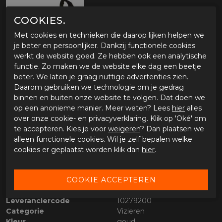
COOKIES.
Met cookies en technieken die daarop lijken helpen we
je beter en persoonlijker. Dankzij functionele cookies
werkt de website goed. Ze hebben ook een analytische
functie. Zo maken we de website elke dag een beetje
beter. We laten je graag nuttige advertenties zien.
Daarom gebruiken we technologie om je gedrag
OMSCHRIJVING ROOF BOXXER VISOR R09
binnen en buiten onze website te volgen. Dat doen we
Eigenschappen ROOF Vizier Boxxer RO9
op een anonieme manier. Meer weten? Lees
hier
alles
Vervangend vizier voor ROOF Boxxer en ROOF Boxxer
over onze cookie- en privacyverklaring. Klik op 'Oké' om
Carbon
te accepteren. Kies je voor
weigeren
? Dan plaatsen we
Geschikt voor ROOF New Boxxer
alleen functionele cookies. Wil je zelf bepalen welke
cookies er geplaatst worden klik dan
hier
.
SPECIFICATIES ROOF BOXXER VISOR R09
Merk
Roof
Leveranciercode
10279200
Categorie
Vizieren
Kleur
goud