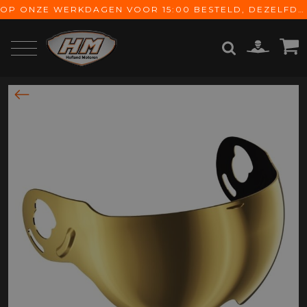
OP ONZE WERKDAGEN VOOR 15:00 BESTELD, DEZELFDE DAG VERZONDEN! GRATIS VERZENDING VANAF € 65,-
ZOEKEN