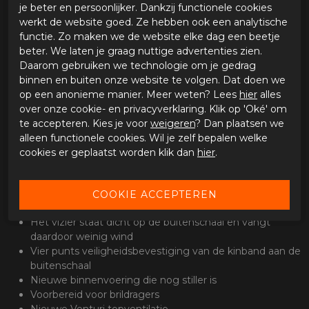
voor de inbouw van een communicatiesysteem.
je beter en persoonlijker. Dankzij functionele cookies
werkt de website goed. Ze hebben ook een analytische
Belangrijkste specificaties
functie. Zo maken we de website elke dag een beetje
Buitenschaal van Carbon
beter. We laten je graag nuttige advertenties zien.
Dubbele homologatie (P/J)
Daarom gebruiken we technologie om je gedrag
EPS binnenschaal
binnen en buiten onze website te volgen. Dat doen we
Weegt 1550 gram
op een anonieme manier. Meer weten? Lees
hier
alles
Micro-ratel sluiting
over onze cookie- en privacyverklaring. Klik op 'Oké' om
ECE 22.05 goedgekeurd
te accepteren. Kies je voor
weigeren
? Dan plaatsen we
Anti-kras en anti-fog vizier
alleen functionele cookies. Wil je zelf bepalen welke
Kinstuk 180 graden overklapbaar
cookies er geplaatst worden klik dan
hier
.
Uitneem- en wasbare binnenvoering
Nieuw sluitsysteem dat automatisch sluit
Synchroon te openen aan één zijde
Vizier is onafhankelijk van het kinstuk te bedienen
Het vizier staat dicht op de buitenschaal en vangt
daardoor weinig wind
Vier punts veiligheidsbevestiging van de kinband aan de
buitenschaal
Nieuwe binnenvoering die nog stiller is
Voorbereid voor brildragers