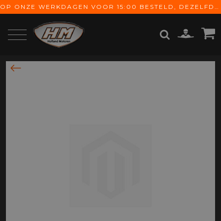
OP ONZE WERKDAGEN VOOR 15:00 BESTELD, DEZELFDE DAG VERZONDEN! GRATIS VERZENDING VANAF € 65,-
ZOEKEN