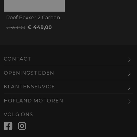
Roof Boxxer 2 Carbon Wonder
€ 449,00
€ 599,00
CONTACT
OPENINGSTIJDEN
Maandag
Gesloten
KLANTENSERVICE
Dinsdag
10.00-18.00
HOFLAND MOTOREN
Woensdag
10.00-18.00
BEL
EMAIL
Donderdag
10.00-18.00
VOLG ONS
Vrijdag
10.00-18.00
Zaterdag
09.00-16.00