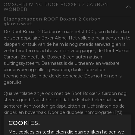
OMSCHRIJVING ROOF BOXXER 2 CARBON
WONDER
Eigenschappen ROOF Boxxer 2 Carbon
glans/zwart
De Roof Boxxer 2 Carbon is maar liefst 100 gram lichter dan
de zeer populaire
Boxer Alpha
. Het volledig naar achteren te
klappen kinstuk van de helm is nog steeds aanwezig en is
verbeterd ten opzichte van zijn voorganger, de Roof Boxxer
Carbon. Zo heeft de Boxxer 2 een automatisch
sluitingssysteem. Daarnaast is de uitneem- en wasbare
binnenvoering stiller geworden, dankzij dezelfde
technologie die in de derde generatie Desmo helmen is
gebruikt.
Qua ventilatie zit je ook met de Roof Boxxer 2 Carbon nog
steeds goed. Naast het feit dat de kinbak helemaal naar
achteren kan worden geklapt, zitten er luchtinlaten op de
kinbak en bovenbak. Door de dubbele homologatie (P/J)
gebruik je de helm als jethelm en als integraalhelm.
COOKIES.
Brildragers hoeven zich geen zorgen te maken aangezien
Roof hier speciale uitsparingen voor heeft gemaakt, evenals
Met cookies en technieken die daarop lijken helpen we