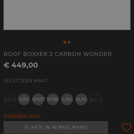
ROOF BOXXER 2 CARBON WONDER
€ 449,00
SELECTEER MAAT
S/56
SM/57
M/58
L/60
XL/61
XS/54
XXL/63
Maattabel Roof
PLAATS IN WINKELMAND