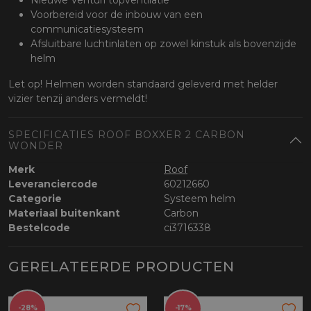
Nieuwe Venturi topventilatie
Voorbereid voor de inbouw van een
communicatiesysteem
Afsluitbare luchtinlaten op zowel kinstuk als bovenzijde
helm
Let op! Helmen worden standaard geleverd met helder
vizier tenzij anders vermeldt!
SPECIFICATIES ROOF BOXXER 2 CARBON
WONDER
Merk
Roof
Leveranciercode
60212660
Categorie
Systeem helm
Materiaal buitenkant
Carbon
Bestelcode
ci3716338
GERELATEERDE PRODUCTEN
-28%
-17%