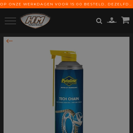
OP ONZE WERKDAGEN VOOR 15:00 BESTELD, DEZELFDE DAG VERZONDEN! GRATIS VERZENDING VANAF € 65,-
ZOEKEN