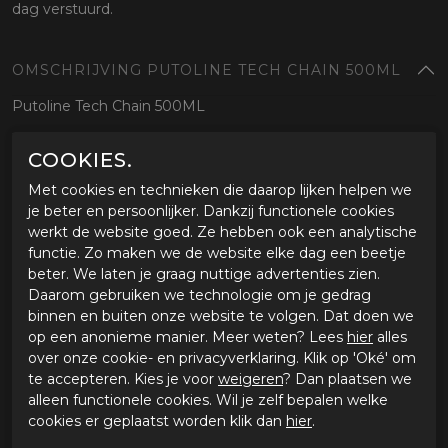
dag verstuurd.
OMSCHRIJVING PUTOLINE TECH CHAIN 500ML
Putoline Tech Chain 500ML
COOKIES.
SPECIFICATIES PUTOLINE TECH CHAIN 500ML
Met cookies en technieken die daarop lijken helpen we
Merk
Putoline
je beter en persoonlijker. Dankzij functionele cookies
Leveranciercode
830270367
werkt de website goed. Ze hebben ook een analytische
Categorie
Onderdelen
functie. Zo maken we de website elke dag een beetje
Materiaal buitenkant
beter. We laten je graag nuttige advertenties zien.
Bestelcode
67830270367
Daarom gebruiken we technologie om je gedrag
binnen en buiten onze website te volgen. Dat doen we
GERELATEERDE PRODUCTEN
op een anonieme manier. Meer weten? Lees
hier
alles
over onze cookie- en privacyverklaring. Klik op 'Oké' om
te accepteren. Kies je voor
weigeren
? Dan plaatsen we
-20%
alleen functionele cookies. Wil je zelf bepalen welke
cookies er geplaatst worden klik dan
hier
.