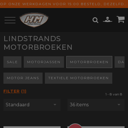
OP ONZE WERKDAGEN VOOR 15:00 BESTELD, DEZELFDE DAG VERZONDEN! GRATIS VERZENDING VANAF € 65,-
LINDSTRANDS
ZOEKEN
MOTORBROEKEN
SALE
MOTORJASSEN
MOTORBROEKEN
DAM
MOTOR JEANS
TEXTIELE MOTORBROEKEN
FILTER
1
1 - 8 van 8
Standaard
36 items