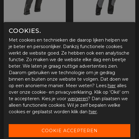
COOKIES.
Lindstrands Borgvik
Lindstrands Lofsdalen
Met cookies en technieken die daarop lijken helpen we
€ 161,10
€ 179,10
€ 189,00
je beter en persoonlijker. Dankzij functionele cookies
werkt de website goed. Ze hebben ook een analytische
functie. Zo maken we de website elke dag een beetje
beter. We laten je graag nuttige advertenties zien.
Daarom gebruiken we technologie om je gedrag
- 40%
binnen en buiten onze website te volgen. Dat doen we
op een anonieme manier. Meer weten? Lees
hier
alles
over onze cookie- en privacyverklaring. Klik op 'Oké' om
te accepteren. Kies je voor
weigeren
? Dan plaatsen we
alleen functionele cookies. Wil je zelf bepalen welke
cookies er geplaatst worden klik dan
hier
.
Lindstrands Zion
Lindstrands Lejen