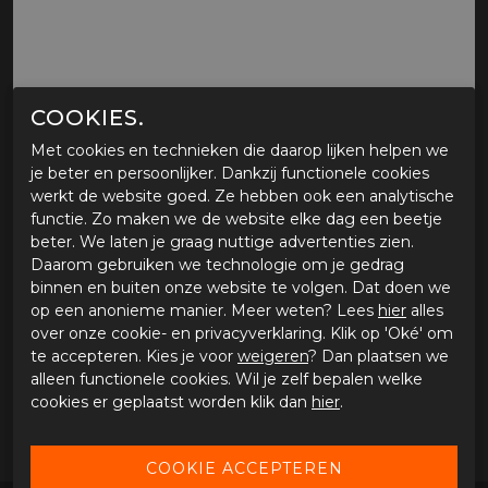
COOKIES.
Met cookies en technieken die daarop lijken helpen we
je beter en persoonlijker. Dankzij functionele cookies
MOTORJEGGING BULL-IT, FURY SKINNY
werkt de website goed. Ze hebben ook een analytische
FIT
functie. Zo maken we de website elke dag een beetje
beter. We laten je graag nuttige advertenties zien.
Tijdelijk niet verkrijgbaar
Daarom gebruiken we technologie om je gedrag
binnen en buiten onze website te volgen. Dat doen we
Tijdens onze werkdagen voor 15:00 uur besteld, dezelfde
op een anonieme manier. Meer weten? Lees
hier
alles
dag verstuurd.
over onze cookie- en privacyverklaring. Klik op 'Oké' om
te accepteren. Kies je voor
weigeren
? Dan plaatsen we
alleen functionele cookies. Wil je zelf bepalen welke
OMSCHRIJVING MOTORJEGGING BULL-IT, FURY
SKINNY FIT
cookies er geplaatst worden klik dan
hier
.
Motorjegging Bull-it, Fury skinny fit