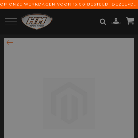
OP ONZE WERKDAGEN VOOR 15:00 BESTELD, DEZELFDE DAG VERZONDEN! GRATIS VERZENDING VANAF € 65,-
ZOEKEN