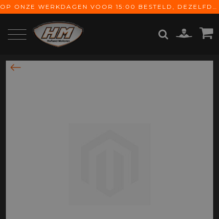
OP ONZE WERKDAGEN VOOR 15:00 BESTELD, DEZELFDE DAG VERZONDEN! GRATIS VERZENDING VANAF € 65,-
ZOEKEN