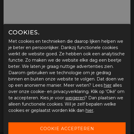
COOKIES.
Met cookies en technieken die daarop lijken helpen we
je beter en persoonlijker. Dankzij functionele cookies
MOTORJEGGING BULL-IT, FURY SKINNY
werkt de website goed. Ze hebben ook een analytische
FIT
functie. Zo maken we de website elke dag een beetje
beter. We laten je graag nuttige advertenties zien.
Tijdelijk niet verkrijgbaar
Daarom gebruiken we technologie om je gedrag
binnen en buiten onze website te volgen. Dat doen we
Tijdens onze werkdagen voor 15:00 uur besteld, dezelfde
op een anonieme manier. Meer weten? Lees
hier
alles
dag verstuurd.
over onze cookie- en privacyverklaring. Klik op 'Oké' om
te accepteren. Kies je voor
weigeren
? Dan plaatsen we
alleen functionele cookies. Wil je zelf bepalen welke
OMSCHRIJVING MOTORJEGGING BULL-IT, FURY
SKINNY FIT
cookies er geplaatst worden klik dan
hier
.
Motorjegging Bull-it, Fury skinny fit