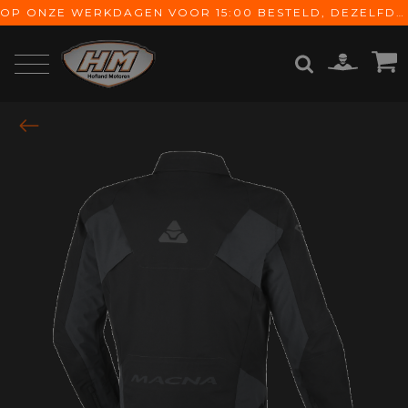
OP ONZE WERKDAGEN VOOR 15:00 BESTELD, DEZELFDE DAG VERZONDEN! GRATIS VERZENDING VANAF € 65,-
ZOEKEN