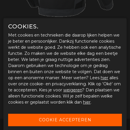
COOKIES.
Met cookies en technieken die daarop lijken helpen we
je beter en persoonlijker. Dankzij functionele cookies
werkt de website goed. Ze hebben ook een analytische
MOTORJAS MACNA, CORVIT
functie. Zo maken we de website elke dag een beetje
beter. We laten je graag nuttige advertenties zien.
Tijdelijk niet verkrijgbaar
Daarom gebruiken we technologie om je gedrag
Tijdens onze werkdagen voor 15:00 uur besteld, dezelfde
binnen en buiten onze website te volgen. Dat doen we
dag verstuurd.
op een anonieme manier. Meer weten? Lees
hier
alles
over onze cookie- en privacyverklaring. Klik op 'Oké' om
te accepteren. Kies je voor
weigeren
? Dan plaatsen we
OMSCHRIJVING MOTORJAS MACNA, CORVIT
alleen functionele cookies. Wil je zelf bepalen welke
cookies er geplaatst worden klik dan
hier
.
Motorjas Macna, Corvit