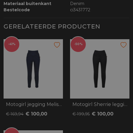
Materiaal buitenkant
Denim
Bestelcode
ci3431772
GERELATEERDE PRODUCTEN
-41%
-50%
Motogirl jegging Melissa
Motogirl Sherrie legging
€ 100,00
€ 100,00
€ 169,94
€ 199,95