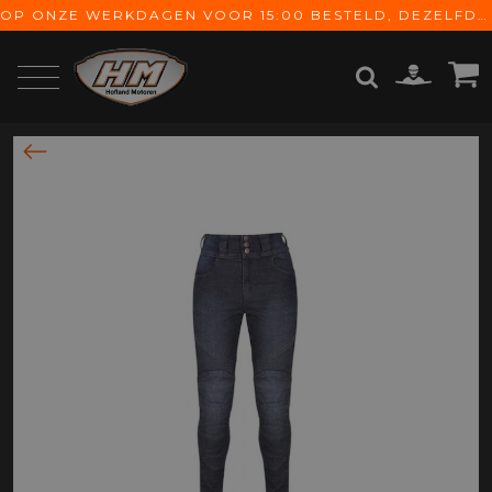
OP ONZE WERKDAGEN VOOR 15:00 BESTELD, DEZELFDE DAG VERZONDEN! GRATIS VERZENDING VANAF € 65,-
ZOEKEN