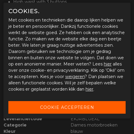
High waist with 3 buttons
{#}{#}
COOKIES.
Thick belt loops
Met cookies en technieken die daarop lijken helpen we
{#}{#}
je beter en persoonlijker. Dankzij functionele cookies
Elastic stretch shirring knee for comfort
werkt de website goed. Ze hebben ook een analytische
{#}{#}
functie. Zo maken we de website elke dag een beetje
Elastic stretch shirring back panel
beter. We laten je graag nuttige advertenties zien.
{#}{#}
Daarom gebruiken we technologie om je gedrag
CE approved Level 2 Removable knee protectors
binnen en buiten onze website te volgen. Dat doen we
(included)
op een anonieme manier. Meer weten? Lees
hier
alles
{#}{#}
over onze cookie- en privacyverklaring. Klik op 'Oké' om
YKKÂ® Zipper
te accepteren. Kies je voor
weigeren
? Dan plaatsen we
{#}{#}
alleen functionele cookies. Wil je zelf bepalen welke
cookies er geplaatst worden klik dan
hier
.
SPECIFICATIES MOTOGIRL ELLIE SKINNY
STRETCH
Merk
Motogirl
Leveranciercode
EKJRBLUEXL
Categorie
Dames motorbroeken
Kleur
blauw