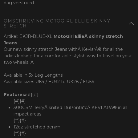
dag verstuurd.
OMSCHRIJVING MOTOGIRL ELLIE SKINNY
STRETCH
Artikel: EKJR-BLUE-XL
MotoGirl EllieÂ skinny stretch
Jeans
Our new skinny stretch Jeans withÂ KevlarÂ® for all the
ladies looking for a comfortable stylish way to travel on your
two wheels. Â
Available in 3x Leg Lengths!
Available sizes UK4 / EU32 to UK28 / EU56
Features:
{#}{#}
{#}{#}
300GSM TerryÂ knited DuPontâ"¢Â KEVLARÂ® in all
impact areas
{#}{#}
12oz stretched denim
{#}{#}