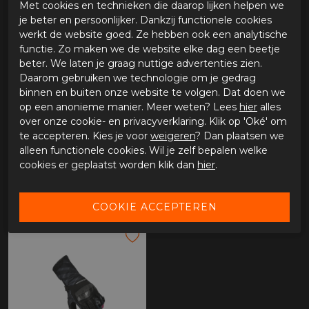
Met cookies en technieken die daarop lijken helpen we
je beter en persoonlijker. Dankzij functionele cookies
werkt de website goed. Ze hebben ook een analytische
functie. Zo maken we de website elke dag een beetje
beter. We laten je graag nuttige advertenties zien.
Daarom gebruiken we technologie om je gedrag
binnen en buiten onze website te volgen. Dat doen we
op een anonieme manier. Meer weten? Lees
hier
alles
over onze cookie- en privacyverklaring. Klik op 'Oké' om
te accepteren. Kies je voor
weigeren
? Dan plaatsen we
alleen functionele cookies. Wil je zelf bepalen welke
Macna Krown Dames
Macna Krown Dames
cookies er geplaatst worden klik dan
hier
.
€ 89,95
€ 89,95