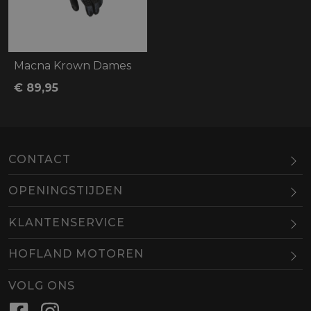
Macna Krown Dames
€ 89,95
CONTACT
OPENINGSTIJDEN
Maandag
Gesloten
KLANTENSERVICE
Dinsdag
10.00-18.00
HOFLAND MOTOREN
Woensdag
10.00-18.00
BEL
EMAIL
Donderdag
10.00-18.00
VOLG ONS
Vrijdag
10.00-18.00