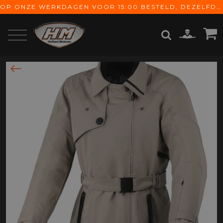
OP ONZE WERKDAGEN VOOR 15:00 BESTELD, DEZELFDE DAG VERZONDEN! GRATIS VERZENDING VANAF € 65,-
ZOEKEN