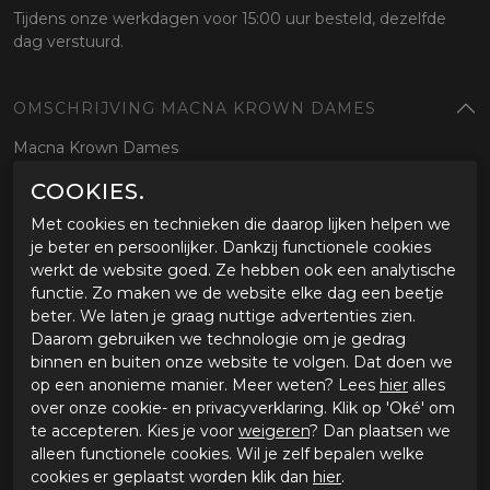
Tijdens onze werkdagen voor 15:00 uur besteld, dezelfde
dag verstuurd.
OMSCHRIJVING MACNA KROWN DAMES
Macna Krown Dames
COOKIES.
SPECIFICATIES MACNA KROWN DAMES
Met cookies en technieken die daarop lijken helpen we
Merk
Macna
je beter en persoonlijker. Dankzij functionele cookies
Leveranciercode
1906283M101
werkt de website goed. Ze hebben ook een analytische
Kleur
zwart
functie. Zo maken we de website elke dag een beetje
Materiaal buitenkant
Leer
beter. We laten je graag nuttige advertenties zien.
Bestelcode
561906283m101
Daarom gebruiken we technologie om je gedrag
binnen en buiten onze website te volgen. Dat doen we
op een anonieme manier. Meer weten? Lees
hier
alles
GERELATEERDE PRODUCTEN
over onze cookie- en privacyverklaring. Klik op 'Oké' om
te accepteren. Kies je voor
weigeren
? Dan plaatsen we
alleen functionele cookies. Wil je zelf bepalen welke
cookies er geplaatst worden klik dan
hier
.