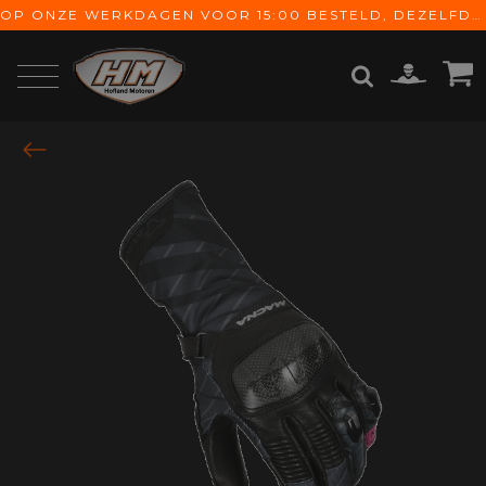
OP ONZE WERKDAGEN VOOR 15:00 BESTELD, DEZELFDE DAG VERZONDEN! GRATIS VERZENDING VANAF € 65,-
ZOEKEN