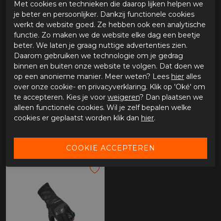
Met cookies en technieken die daarop lijken helpen we
je beter en persoonlijker. Dankzij functionele cookies
werkt de website goed. Ze hebben ook een analytische
functie. Zo maken we de website elke dag een beetje
beter. We laten je graag nuttige advertenties zien.
Daarom gebruiken we technologie om je gedrag
binnen en buiten onze website te volgen. Dat doen we
op een anonieme manier. Meer weten? Lees
hier
alles
over onze cookie- en privacyverklaring. Klik op 'Oké' om
te accepteren. Kies je voor
weigeren
? Dan plaatsen we
alleen functionele cookies. Wil je zelf bepalen welke
Macna Krown Dames
Macna Krown Dames
cookies er geplaatst worden klik dan
hier
.
€ 89,95
€ 89,95