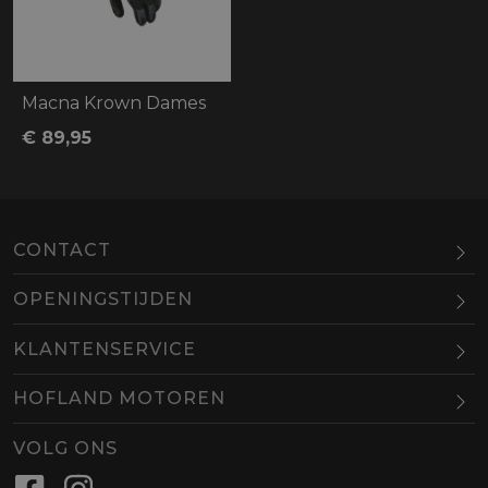
Macna Krown Dames
€ 89,95
CONTACT
OPENINGSTIJDEN
Maandag
Gesloten
KLANTENSERVICE
Dinsdag
10.00-18.00
HOFLAND MOTOREN
Woensdag
10.00-18.00
BEL
EMAIL
Donderdag
10.00-18.00
VOLG ONS
Vrijdag
10.00-18.00