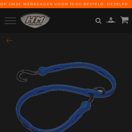
OP ONZE WERKDAGEN VOOR 15:00 BESTELD, DEZELFDE DAG VERZONDEN! GRATIS VERZENDING VANAF € 65,-
ZOEKEN