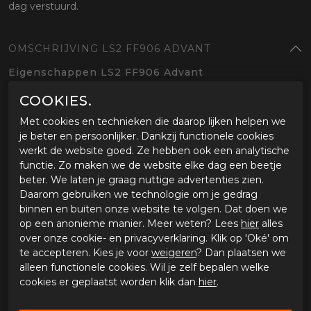
dag verstuurd.
OMSCHRIJVING LS2 FF906 ADVANT
Eigenschappen LS2 FF906 Advant
Type helm
COOKIES.
Moderne systeemhelm met strak design
Met cookies en technieken die daarop lijken helpen we
helmschaal
je beter en persoonlijker. Dankzij functionele cookies
Polycarbonaat helmschaal
werkt de website goed. Ze hebben ook een analytische
Twee schaalmaten
functie. Zo maken we de website elke dag een beetje
1650 +/- 50 gram
beter. We laten je graag nuttige advertenties zien.
ECE 22.06 gecertificeerd
Daarom gebruiken we technologie om je gedrag
binnen en buiten onze website te volgen. Dat doen we
Ventilatie
op een anonieme manier. Meer weten? Lees
hier
alles
De centrale luchtinlaat en de brede achterste zorgen
over onze cookie- en privacyverklaring. Klik op 'Oké' om
voor een perfecte luchtstroom
te accepteren. Kies je voor
weigeren
? Dan plaatsen we
alleen functionele cookies. Wil je zelf bepalen welke
Binnenvoering
cookies er geplaatst worden klik dan
hier
.
Uitneembaar en wasbaar
Ademend en hypo-allergeen