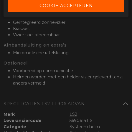
Emergency Release System
Vizier en zonnevizier
Geïntegreerd zonnevizier
Krasvast
Vizier snel afneembaar
Kinbandsluiting en extra’s
Micrometische ratelsluiting
Optioneel
Voorbereid op communicatie
Helmen worden met een helder vizier geleverd tenzij
anders vermeld
SPECIFICATIES LS2 FF906 ADVANT
Merk
LS2
Leveranciercode
569061411S
Categorie
Systeem helm