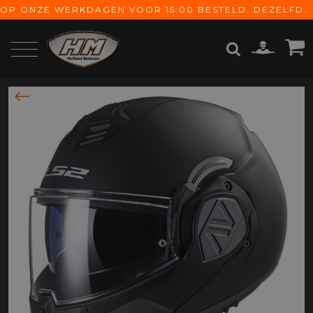
OP ONZE WERKDAGEN VOOR 15:00 BESTELD, DEZELFDE DAG VERZONDEN! GRATIS VERZENDING VANAF € 65,-
ZOEKEN