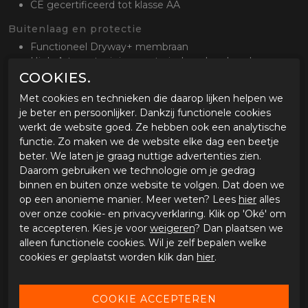
CE gecertificeerd tot klasse AA
Buitenlaag en protectie
Functioneel Dryway+ membraan
High-Art verstevigingsmateriaal op de schouders en
ellebogen
COOKIES.
Verstelbare CE level 1 schouder- en
Met cookies en technieken die daarop lijken helpen we
elleboogprotectoren
je beter en persoonlijker. Dankzij functionele cookies
werkt de website goed. Ze hebben ook een analytische
Ventilatie
functie. Zo maken we de website elke dag een beetje
Open-rug ventilatie
beter. We laten je graag nuttige advertenties zien.
Waterdicht en binnenvoering
Daarom gebruiken we technologie om je gedrag
binnen en buiten onze website te volgen. Dat doen we
Ademend, wind en waterdicht Dryway+ membraan.
op een anonieme manier. Meer weten? Lees
hier
alles
Stel- en opbergmogelijkheden
over onze cookie- en privacyverklaring. Klik op 'Oké' om
te accepteren. Kies je voor
weigeren
? Dan plaatsen we
Verstelbaar op de heup
alleen functionele cookies. Wil je zelf bepalen welke
Comfort
cookies er geplaatst worden klik dan
hier
.
Lange bevestigingsrits voor aan de broek
Optioneel