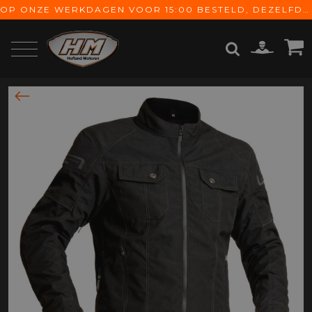
OP ONZE WERKDAGEN VOOR 15:00 BESTELD, DEZELFDE DAG VERZONDEN! GRATIS VERZENDING VANAF € 65,-
ZOEKEN