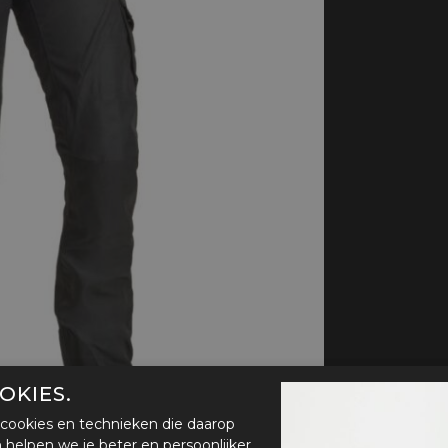
handschoenen
Sl
All-Season
Te
handschoenen
Verwarmde
handschoenen
OKIES.
cookies en technieken die daarop
en helpen we je beter en persoonlijker.