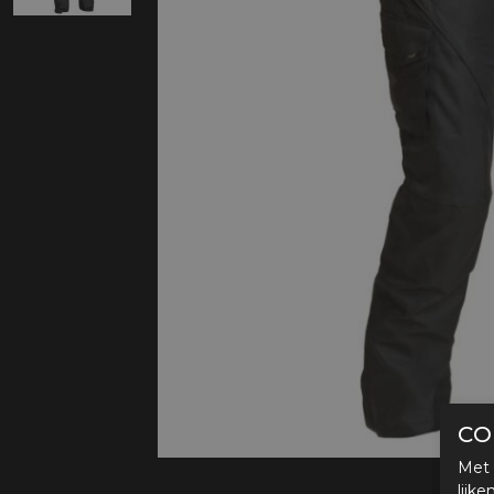
Protectie
Airbags
CO
Met 
lijk