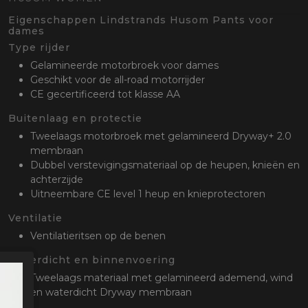
oten
Eigenschappen Lindstrands Husom Pants voor
lefoon
dames
Type rijder
Gelamineerde motorbroek voor dames
Geschikt voor de all-road motorrijder
CE gecertificeerd tot klasse AA
Buitenlaag en protectie
Tweelaags motorbroek met gelamineerd Dryway+ 2.0
membraan
Dubbel verstevigingsmateriaal op de heupen, knieën en
achterzijde
Uitneembare CE level 1 heup en knieprotectoren
Ventilatie
Ventilatieritsen op de benen
Waterdicht en binnenvoering
Tweelaags materiaal met gelamineerd ademend, wind
en waterdicht Dryway membraan