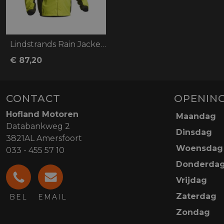
Lindstrands Rain Jacket DW+
€ 87,20
CONTACT
OPENING
Hofland Motoren
Maandag
Databankweg 2
Dinsdag
3821AL Amersfoort
Woensdag
033 - 455 57 10
Donderda
Vrijdag
Zaterdag
BEL
EMAIL
Zondag