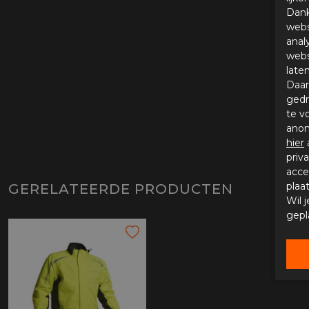
Dank
webs
anal
webs
late
Daar
gedr
te v
anon
hier
priv
acce
plaa
GERELATEERDE PRODUCTEN
Wil 
gepl