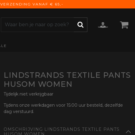
VERZENDING VANAF € 65,-
ALE
ZOEKEN
CCESSOIRES
e Accessoires
vigatie
LINDSTRANDS TEXTILE PANTS
derhoud
HUSOM WOMEN
mmunicatie
Tijdelijk niet verkrijgbaar
gage
versen
Tijdens onze werkdagen voor 15:00 uur besteld, dezelfde
dag verstuurd.
ktra
torhoezen
OMSCHRIJVING LINDSTRANDS TEXTILE PANTS
derdelen
HUSOM WOMEN