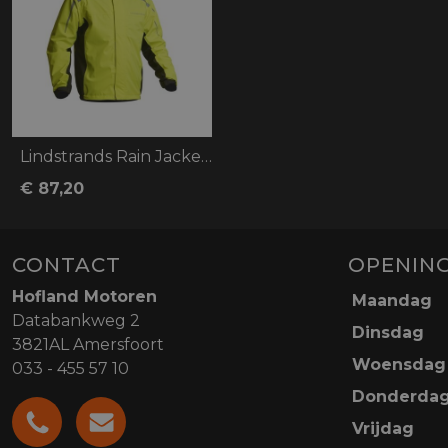
Lindstrands Rain Jacket DW+
€ 87,20
CONTACT
OPENING
Hofland Motoren
Maandag
Databankweg 2
Dinsdag
3821AL Amersfoort
Woensdag
033 - 455 57 10
Donderda
Vrijdag