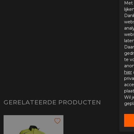
Met 
lijk
Dank
webs
anal
webs
late
Daar
gedr
te v
anon
hier
priv
acce
plaa
Wil 
GERELATEERDE PRODUCTEN
gepl