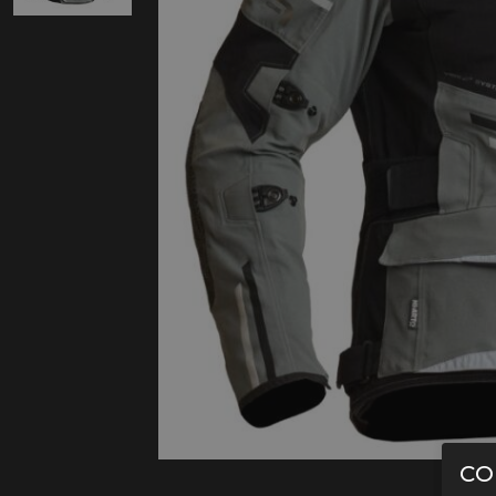
Protectie
Airbags
CO