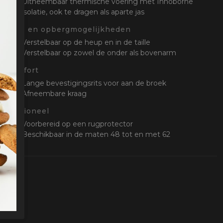
Uitneembaar thermische voering met Innoborne
isolatie, ook te dragen als aparte jas
Stel- en opbergmogelijkheden
Verstelbaar op de heup en in de taille
Verstelbaar op zowel de onder als bovenarm
Comfort
Lange bevestigingsrits voor aan de broek
Afneembare kraag
Optioneel
Voorbereid op een rugprotector
Beschikbaar in de maten 48 tot en met 62