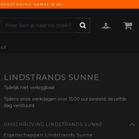
VERZENDING VANAF € 65,-
ALE
ZOEKEN
CCESSOIRES
e Accessoires
vigatie
LINDSTRANDS SUNNE
derhoud
Tijdelijk niet verkrijgbaar
mmunicatie
Tijdens onze werkdagen voor 15:00 uur besteld, dezelfde
gage
dag verstuurd.
versen
ktra
OMSCHRIJVING LINDSTRANDS SUNNE
torhoezen
derdelen
Eigenschappen Lindstrands Sunne