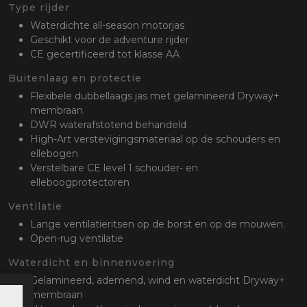
oten
Type rijder
lefoon
Waterdichte all-season motorjas
Geschikt voor de adventure rijder
CE gecertificeerd tot klasse AA
Buitenlaag en protectie
Flexibele dubbellaags jas met gelamineerd Dryway+
membraan.
DWR waterafstotend behandeld
High-Art verstevigingsmateriaal op de schouders en
ellebogen
Verstelbare CE level 1 schouder- en
elleboogprotectoren
Ventilatie
Lange ventilatieritsen op de borst en op de mouwen.
Open-rug ventilatie
Waterdicht en binnenvoering
Gelamineerd, ademend, wind en waterdicht Dryway+
membraan