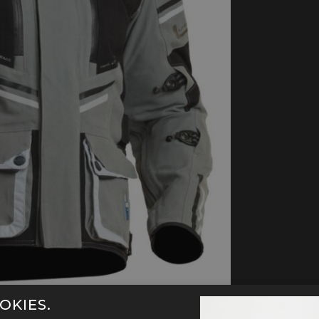
handschoenen
Sl
All-Season
Te
handschoenen
Verwarmde
handschoenen
OKIES.