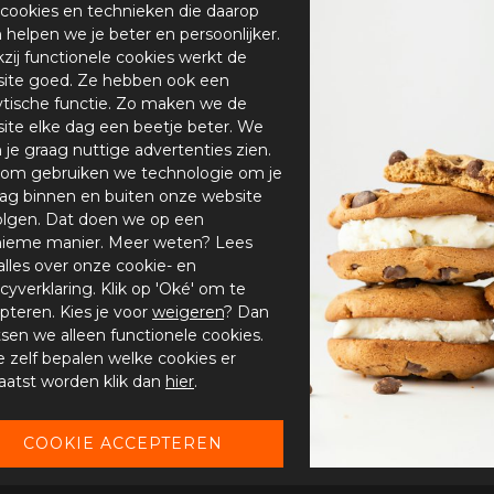
cookies en technieken die daarop
en helpen we je beter en persoonlijker.
zij functionele cookies werkt de
ite goed. Ze hebben ook een
ytische functie. Zo maken we de
ite elke dag een beetje beter. We
n je graag nuttige advertenties zien.
om gebruiken we technologie om je
ag binnen en buiten onze website
olgen. Dat doen we op een
ieme manier. Meer weten? Lees
alles over onze cookie- en
acyverklaring. Klik op 'Oké' om te
pteren. Kies je voor
weigeren
? Dan
tsen we alleen functionele cookies.
je zelf bepalen welke cookies er
aatst worden klik dan
hier
.