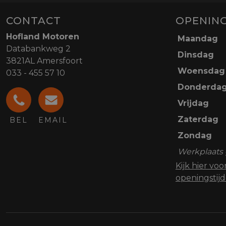
CONTACT
OPENING
Hofland Motoren
Maandag
Databankweg 2
Dinsdag
3821AL Amersfoort
Woensdag
033 - 455 57 10
Donderda
Vrijdag
Zaterdag
BEL
EMAIL
Zondag
Werkplaats 
Kijk hier vo
openingstij