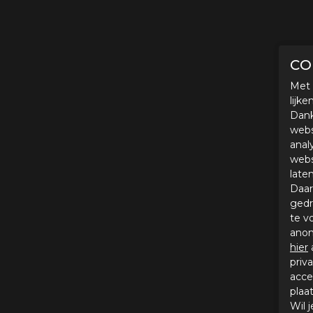
CO
Met 
lijk
Dank
webs
anal
webs
late
Daar
gedr
te v
anon
hier
priv
acce
plaa
Wil 