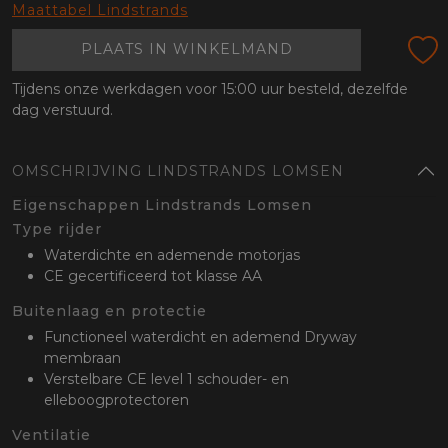
oten
Maattabel Lindstrands
lefoon
PLAATS IN WINKELMAND
Tijdens onze werkdagen voor 15:00 uur besteld, dezelfde
dag verstuurd.
OMSCHRIJVING LINDSTRANDS LOMSEN
Eigenschappen Lindstrands Lomsen
Type rijder
Waterdichte en ademende motorjas
CE gecertificeerd tot klasse AA
Buitenlaag en protectie
Functioneel waterdicht en ademend Dryway
membraan
Verstelbare CE level 1 schouder- en
elleboogprotectoren
Ventilatie