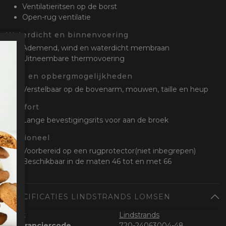
Ventilatieritsen op de borst
Open-rug ventilatie
Waterdicht en binnenvoering
Ademend, wind en waterdicht membraan
Uitneembare thermovoering
Stel- en opbergmogelijkheden
Verstelbaar op de bovenarm, mouwen, taille en heup
Comfort
Lange bevestigingsrits voor aan de broek
Optioneel
Voorbereid op een rugprotector(niet inbegrepen)
Beschikbaar in de maten 46 tot en met 66
SPECIFICATIES LINDSTRANDS LOMSEN
Merk
Lindstrands
Leveranciercode
720-24063004-48