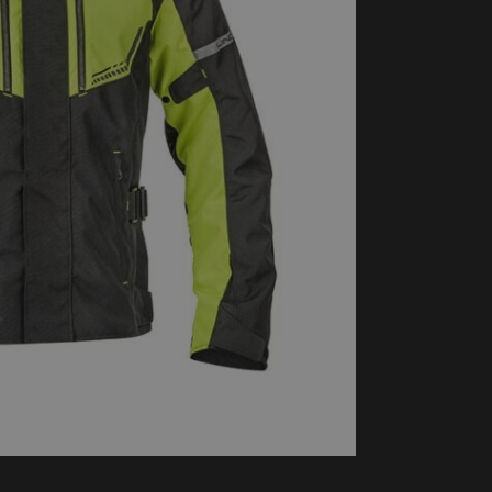
handschoenen
Sl
All-Season
Te
handschoenen
Verwarmde
handschoenen