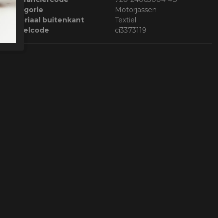
Categorie
Motorjassen
Materiaal buitenkant
Textiel
Bestelcode
ci3373119