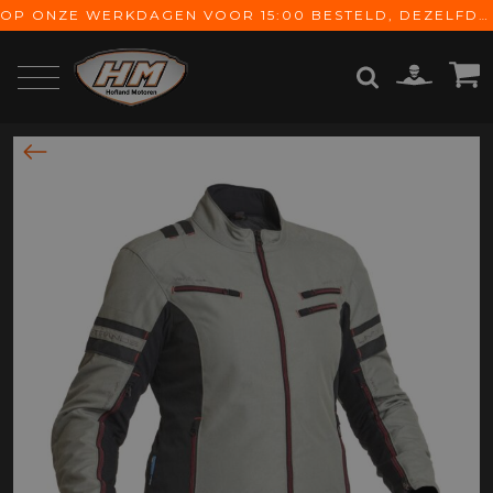
OP ONZE WERKDAGEN VOOR 15:00 BESTELD, DEZELFDE DAG VERZONDEN! GRATIS VERZENDING VANAF € 65,-
ZOEKEN