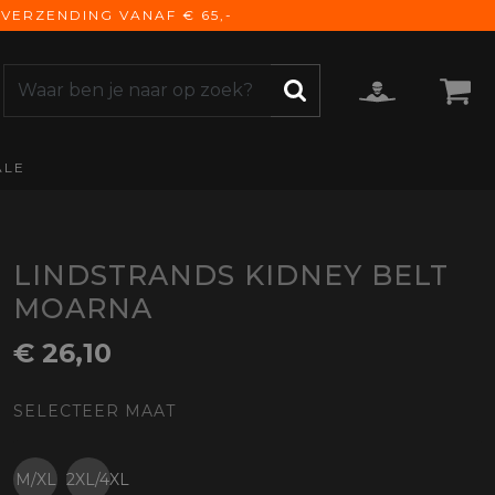
VERZENDING VANAF € 65,-
ALE
ZOEKEN
CCESSOIRES
e Accessoires
vigatie
LINDSTRANDS KIDNEY BELT
derhoud
MOARNA
mmunicatie
€ 26,10
gage
versen
SELECTEER MAAT
ktra
torhoezen
derdelen
M/XL
2XL/4XL