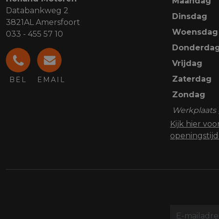
Maandag
Databankweg 2
Dinsdag
3821AL Amersfoort
Woensdag
033 - 455 57 10
Donderda
Vrijdag
Zaterdag
BEL
EMAIL
Zondag
Werkplaats 
Kijk hier vo
openingstij