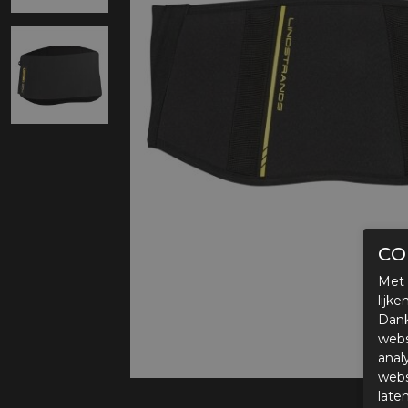
Protectie
Airbags
CO
Met 
lijk
Dank
webs
anal
webs
late