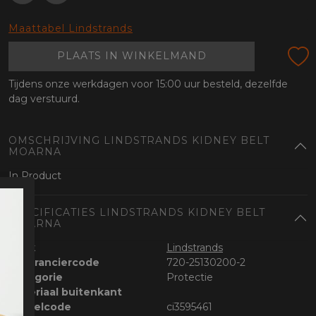
oten
lefoon
Maattabel Lindstrands
PLAATS IN WINKELMAND
Tijdens onze werkdagen voor 15:00 uur besteld, dezelfde
dag verstuurd.
OMSCHRIJVING LINDSTRANDS KIDNEY BELT
MOARNA
In Product
SPECIFICATIES LINDSTRANDS KIDNEY BELT
MOARNA
Merk
Lindstrands
Leveranciercode
720-25130200-2
Categorie
Protectie
Materiaal buitenkant
Bestelcode
ci3595461