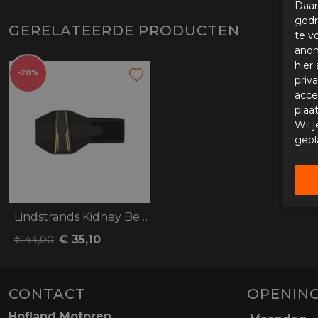
Daar
gedr
GERELATEERDE PRODUCTEN
te v
anon
hier
-20%
priv
acce
plaa
Wil 
gepl
Lindstrands Kidney Belt Stalon
€ 35,10
€ 44,00
CONTACT
OPENING
Hofland Motoren