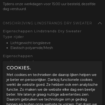
Tijdens onze werkdagen voor 15:00 uur besteld, dezelfde
dag verstuurd.
OMSCHRIJVING LINDSTRANDS DRY SWEATER
Eigenschappen Lindstrands Dry Sweater
Type rijder
Lichtgewicht longsleeve
Elastisch polyamide/Mesh
Eigenschappen
Voert vocht af
COOKIES.
Sneldrogend
Met cookies en technieken die daarop lijken helpen we
Optioneel
je beter en persoonlijker. Dankzij functionele cookies
Beschikbaar in de maten XS t/m 3XL
werkt de website goed. Ze hebben ook een analytische
functie. Zo maken we de website elke dag een beetje
beter. We laten je graag nuttige advertenties zien.
SPECIFICATIES LINDSTRANDS DRY SWEATER
Daarom gebruiken we technologie om je gedrag
binnen en buiten onze website te volgen. Dat doen we