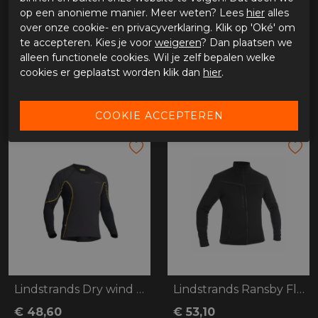
Merk
Lindstrands
op een anonieme manier. Meer weten? Lees
hier
alles
Leveranciercode
720-22130404-0
over onze cookie- en privacyverklaring. Klik op 'Oké' om
Categorie
Onderkleding
te accepteren. Kies je voor
weigeren
? Dan plaatsen we
Materiaal buitenkant
alleen functionele cookies. Wil je zelf bepalen welke
Bestelcode
ci2766091
cookies er geplaatst worden klik dan
hier
.
GERELATEERDE PRODUCTEN
Lindstrands Dry wind Sweater
Lindstrands Ransby Fleece
€ 48,60
€ 53,10