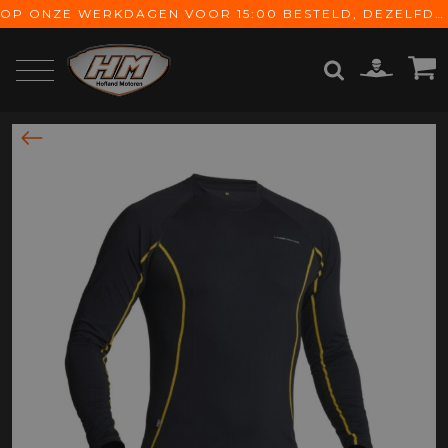
OP ONZE WERKDAGEN VOOR 15:00 BESTELD, DEZELFDE DAG VERZONDEN! GRATIS VERZENDING VANAF € 65,-
ZOEKEN