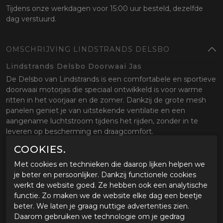
Tijdens onze werkdagen voor 15:00 uur besteld, dezelfde
dag verstuurd.
OMSCHRIJVING LINDSTRANDS DELSBO
Lindstrands Delsbo Doorwaai Jas
De Delsbo van Lindstrands is een comfortabele en sportieve
doorwaai motorjas die speciaal ontwikkeld is voor warme
ritten in het voorjaar en de zomer. Dankzij de grote mesh
panelen geniet je van uitstekende ventilatie en een
aangename luchtstroom tijdens het rijden, zonder in te
leveren op bescherming en draagcomfort.
COOKIES.
De jas is gemaakt van slijtvaste materialen en voorzien van
CE gecertificeerde protectoren op de schouders en
Met cookies en technieken die daarop lijken helpen we
ellebogen. Daarnaast is de Delsbo voorbereid voor een
je beter en persoonlijker. Dankzij functionele cookies
rugprotector voor extra veiligheid. De touringgerichte
werkt de website goed. Ze hebben ook een analytische
pasvorm en verstel mogelijkheden bij de armen en taille
functie. Zo maken we de website elke dag een beetje
zorgen voor een comfortabele aansluiting tijdens zowel
beter. We laten je graag nuttige advertenties zien.
korte ritten als langere toertochten.
Daarom gebruiken we technologie om je gedrag