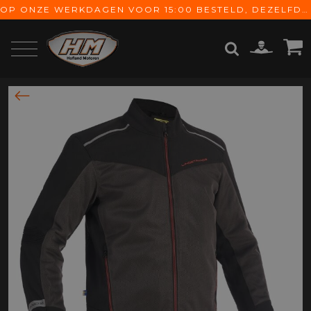
OP ONZE WERKDAGEN VOOR 15:00 BESTELD, DEZELFDE DAG VERZONDEN! GRATIS VERZENDING VANAF € 65,-
ZOEKEN