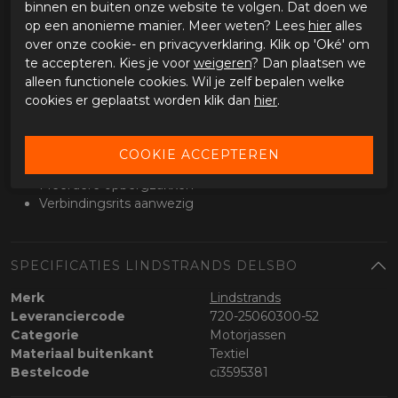
binnen en buiten onze website te volgen. Dat doen we
Specificaties
op een anonieme manier. Meer weten? Lees
hier
alles
Doorwaai motorjas
over onze cookie- en privacyverklaring. Klik op 'Oké' om
Grote mesh ventilatiepanelen
te accepteren. Kies je voor
weigeren
? Dan plaatsen we
Slijtvaste buitenstof
alleen functionele cookies. Wil je zelf bepalen welke
CE protectoren op schouders en ellebogen
cookies er geplaatst worden klik dan
hier
.
Voorbereid voor rugprotector
Verstelbaar bij armen en taille
Comfortabele touring pasvorm
Geschikt voor voorjaar en zomer
Meerdere opbergzakken
Verbindingsrits aanwezig
SPECIFICATIES LINDSTRANDS DELSBO
Merk
Lindstrands
Leveranciercode
720-25060300-52
Categorie
Motorjassen
Materiaal buitenkant
Textiel
Bestelcode
ci3595381